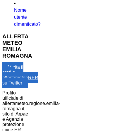
Nome
utente
dimenticato?
ALLERTA
METEO
EMILIA
ROMAGNA
Visita il
profilo
allertameteoRER
su Twitter
Profilo
ufficiale di
allertameteo.regione.emilia-
romagna.it,
sito di Arpae
e Agenzia
protezione
civile ER.