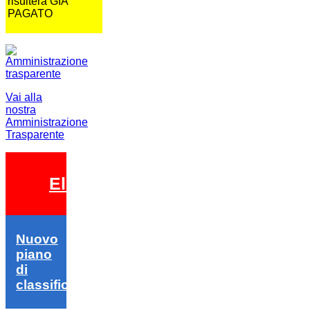
risulterà GIA
PAGATO
Vai alla
nostra
Amministrazione
Trasparente
Elezioni 2026
Nuovo
piano
di
classifica