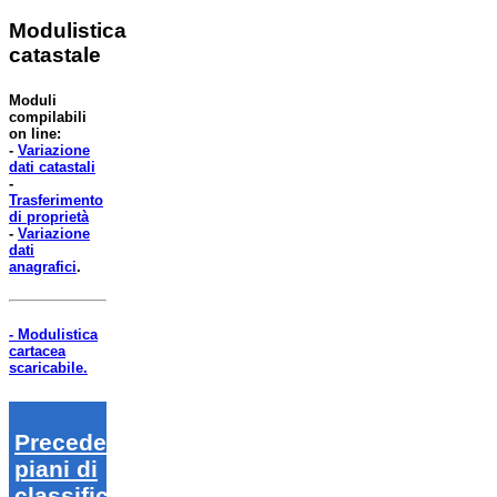
Modulistica
catastale
Moduli
compilabili
on line:
-
Variazione
dati catastali
-
Trasferimento
di proprietà
-
Variazione
dati
anagrafici
.
- Modulistica
cartacea
scaricabile.
Precedenti
piani di
classifica