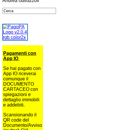
Andrea Gavazzoli
Pagamenti con
App IO
Se hai pagato con
App IO riceverai
comunque il
DOCUMENTO
CARTACEO con
spiegazioni e
dettaglio immobili
e addebiti.
Scansionando il
QR code del
Documento/Avviso