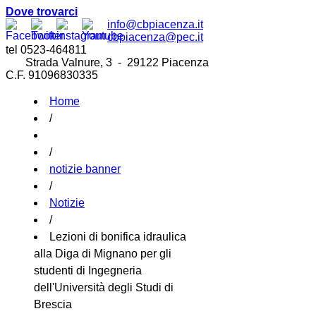
Dove trovarci
info@cbpiacenza.it
cbpiacenza@pec.it
tel 0523-464811
Strada Valnure, 3 - 29122 Piacenza
C.F. 91096830335
Home
/
/
notizie banner
/
Notizie
/
Lezioni di bonifica idraulica
alla Diga di Mignano per gli
studenti di Ingegneria
dell'Università degli Studi di
Brescia