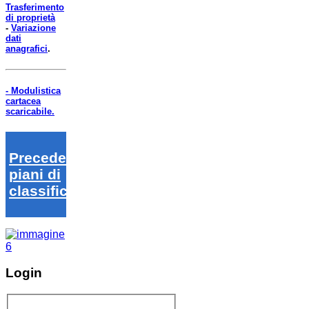
Trasferimento
di proprietà
-
Variazione
dati
anagrafici
.
- Modulistica
cartacea
scaricabile.
Precedenti
piani di
classifica
Login