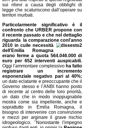
sui rilievi a causa degli obblighi di
legge che scaturiscono dall’operare su
territori inurbati.
Particolarmente significativo è il
confronto che URBER propone con
il recente passato e che nel dettaglio
riguarda la comparazione con
l'anno
2010 in cui
le necessità
dell'Emilia Romagna
erano ferme a quota 564.046.000 di
euro per 652 interventi auspicabili.
Oggi l'ammontare complessivo
ha fatto
registrare un incremento
esponenziale negativo pari al
40%;
un dato eclatante e preoccupante che il
Governo stesso e l’ANBI hanno posto
di recente al centro delle loro priorità,
un dato che in modo inoppugnabile
mostra come sia impellente, anche e
soprattutto in Emilia Romagna, il
bisogno di intervenire con convinzione
e mezzi per arginare il grave rischio
idrogeologico. "Nonostante l'impegno
profuso dagli enti, in primis la
Regione