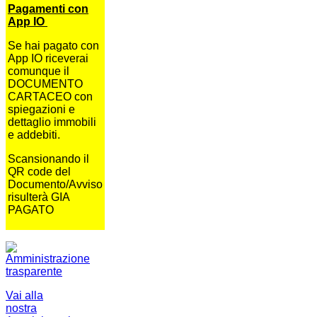
Pagamenti con
App IO
Se hai pagato con
App IO riceverai
comunque il
DOCUMENTO
CARTACEO con
spiegazioni e
dettaglio immobili
e addebiti.
Scansionando il
QR code del
Documento/Avviso
risulterà GIA
PAGATO
Vai alla
nostra