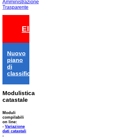
Amministrazione
Trasparente
Elezioni 2026
Nuovo
piano
di
classifica
Modulistica
catastale
Moduli
compilabili
on line:
-
Variazione
dati catastali
-