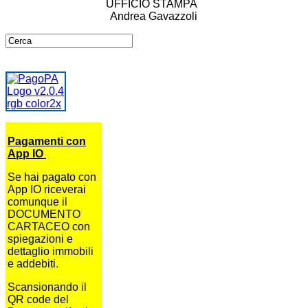
UFFICIO STAMPA
Andrea Gavazzoli
Pagamenti con
App IO
Se hai pagato con
App IO riceverai
comunque il
DOCUMENTO
CARTACEO con
spiegazioni e
dettaglio immobili
e addebiti.
Scansionando il
QR code del