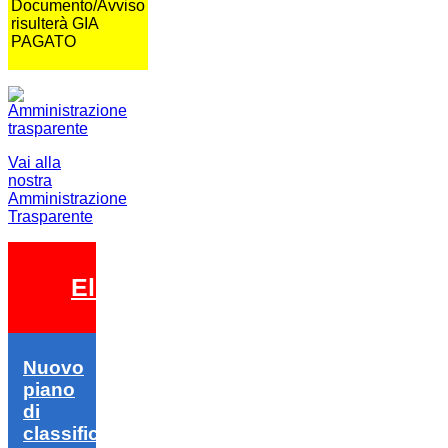
Documento/Avviso
risulterà GIA
PAGATO
Vai alla
nostra
Amministrazione
Trasparente
Elezioni 2026
Nuovo
piano
di
classifica