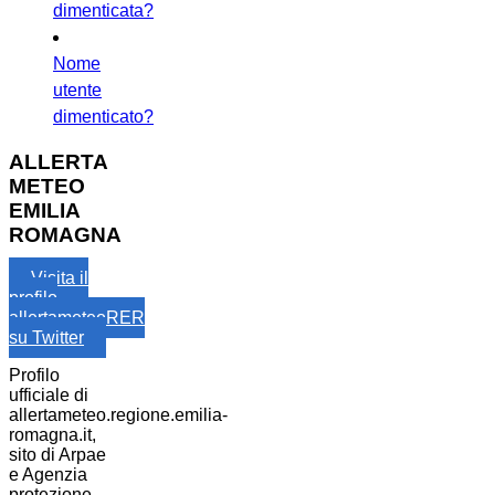
dimenticata?
Nome
utente
dimenticato?
ALLERTA
METEO
EMILIA
ROMAGNA
Visita il
profilo
allertameteoRER
su Twitter
Profilo
ufficiale di
allertameteo.regione.emilia-
romagna.it,
sito di Arpae
e Agenzia
protezione