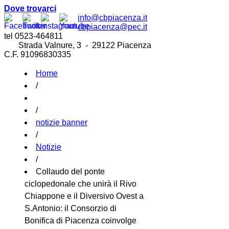
Dove trovarci
info@cbpiacenza.it
cbpiacenza@pec.it
tel 0523-464811
Strada Valnure, 3 - 29122 Piacenza
C.F. 91096830335
Home
/
/
notizie banner
/
Notizie
/
Collaudo del ponte
ciclopedonale che unirà il Rivo
Chiappone e il Diversivo Ovest a
S.Antonio: il Consorzio di
Bonifica di Piacenza coinvolge