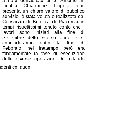
a nord dell’abitato di S. Antonio, in
località Chiappone. L'opera, che
presenta un chiaro valore di pubblico
servizio, è stata voluta e realizzata dal
Consorzio di Bonifica di Piacenza in
tempi ristrettissimi tenuto conto che i
lavori sono iniziati alla fine di
Settembre dello scorso anno e si
concluderanno entro la fine di
Febbraio; nel frattempo però era
fondamentale la fase di esecuzione
delle diverse ope
razioni di collaudo