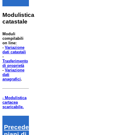
Modulistica
catastale
Moduli
compilabili
on line:
-
Variazione
dati catastali
-
Trasferimento
di proprietà
-
Variazione
dati
anagrafici
.
- Modulistica
cartacea
scaricabile.
Precedenti
piani di