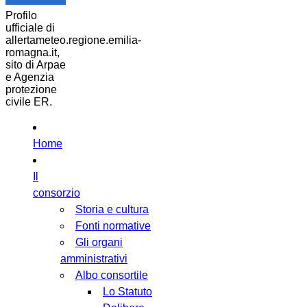
Profilo
ufficiale di
allertameteo.regione.emilia-
romagna.it,
sito di Arpae
e Agenzia
protezione
civile ER.
Home
Il
consorzio
Storia e cultura
Fonti normative
Gli organi
amministrativi
Albo consortile
Lo Statuto