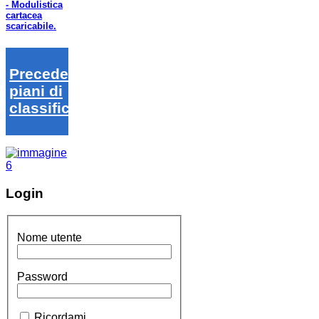
- Modulistica
cartacea
scaricabile.
Precedenti
piani di
classifica
Login
Nome utente
Password
Ricordami