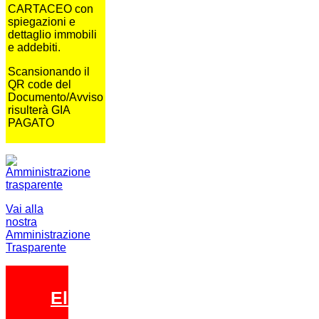
CARTACEO con
spiegazioni e
dettaglio immobili
e addebiti.
Scansionando il
QR code del
Documento/Avviso
risulterà GIA
PAGATO
Vai alla
nostra
Amministrazione
Trasparente
Elezioni 2026