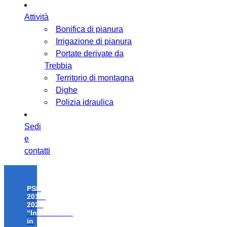
Attività
Bonifica di pianura
Irrigazione di pianura
Portate derivate da
Trebbia
Territorio di montagna
Dighe
Polizia idraulica
Sedi
e
contatti
PSR
2014-
2020
“Investimenti
in