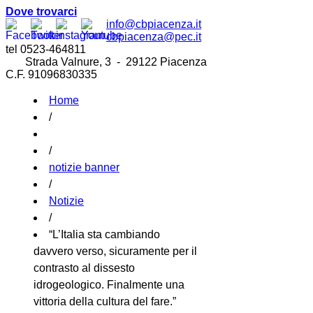
Dove trovarci
info@cbpiacenza.it
cbpiacenza@pec.it
tel 0523-464811
Strada Valnure, 3 - 29122 Piacenza
C.F. 91096830335
Home
/
/
notizie banner
/
Notizie
/
“L’Italia sta cambiando
davvero verso, sicuramente per il
contrasto al dissesto
idrogeologico. Finalmente una
vittoria della cultura del fare.”