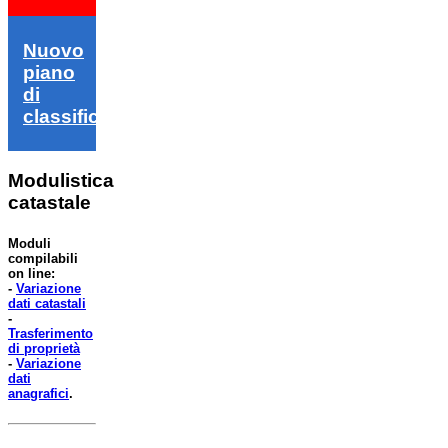
Nuovo
piano
di
classifica
Modulistica
catastale
Moduli
compilabili
on line:
-
Variazione
dati catastali
-
Trasferimento
di proprietà
-
Variazione
dati
anagrafici
.