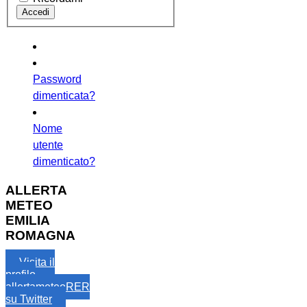
Password
dimenticata?
Nome
utente
dimenticato?
ALLERTA
METEO
EMILIA
ROMAGNA
Visita il
profilo
allertameteoRER
su Twitter