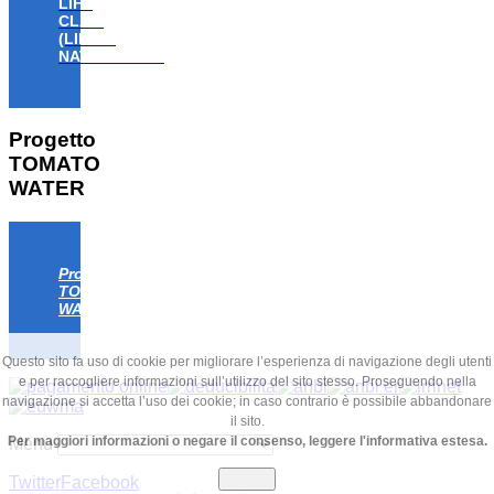
LIFE
CLAW
(LIFE18
NAT/IT/000806)
Progetto
TOMATO
WATER
Progetto
TOMATO
WATER
Questo sito fa uso di cookie per migliorare l’esperienza di navigazione degli utenti
e per raccogliere informazioni sull’utilizzo del sito stesso. Proseguendo nella
navigazione si accetta l’uso dei cookie; in caso contrario è possibile abbandonare
il sito.
Per maggiori informazioni o negare il consenso, leggere l'informativa estesa.
Menu
Chiudi
Twitter
Facebook