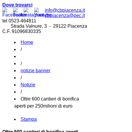
Dove trovarci
info@cbpiacenza.it
cbpiacenza@pec.it
tel 0523-464811
Strada Valnure, 3 - 29122 Piacenza
C.F. 91096830335
Home
/
/
notizie banner
/
Notizie
/
Oltre 600 cantieri di bonifica
aperti per 250milioni di euro
Stampa
Oltre 600 cantieri di bonifica aperti