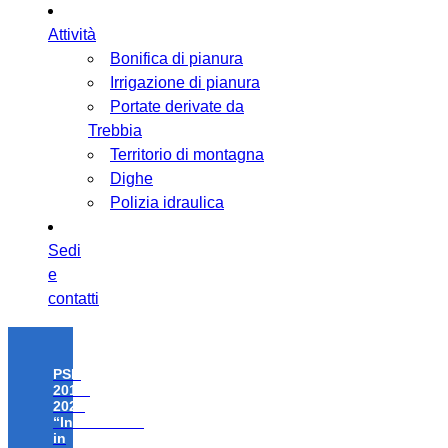
Attività
Bonifica di pianura
Irrigazione di pianura
Portate derivate da
Trebbia
Territorio di montagna
Dighe
Polizia idraulica
Sedi
e
contatti
PSR
2014-
2020
“Investimenti
in