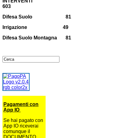
INTERVENTI
603
Difesa Suolo 81
Irrigazione 49
Difesa Suolo Montagna 81
Pagamenti con
App IO
Se hai pagato con
App IO riceverai
comunque il
DOCUMENTO