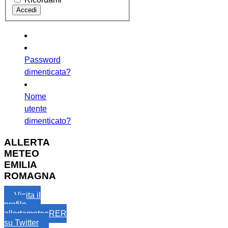
Password
dimenticata?
Nome
utente
dimenticato?
ALLERTA
METEO
EMILIA
ROMAGNA
Visita il
profilo
allertameteoRER
su Twitter