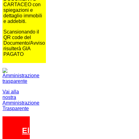
CARTACEO con
spiegazioni e
dettaglio immobili
e addebiti.
Scansionando il
QR code del
Documento/Avviso
risulterà GIA
PAGATO
Vai alla
nostra
Amministrazione
Trasparente
Elezioni 2026