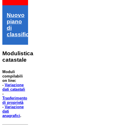
Nuovo
piano
di
classifica
Modulistica
catastale
Moduli
compilabili
on line:
-
Variazione
dati catastali
-
Trasferimento
di proprietà
-
Variazione
dati
anagrafici
.