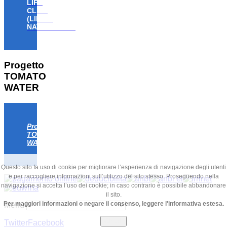
LIFE
CLAW
(LIFE18
NAT/IT/000806)
Progetto
TOMATO
WATER
Progetto
TOMATO
WATER
Questo sito fa uso di cookie per migliorare l’esperienza di navigazione degli utenti
e per raccogliere informazioni sull’utilizzo del sito stesso. Proseguendo nella
navigazione si accetta l’uso dei cookie; in caso contrario è possibile abbandonare
il sito.
Per maggiori informazioni o negare il consenso, leggere l'informativa estesa.
Menu
Chiudi
Twitter
Facebook