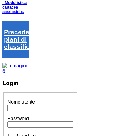
- Modulistica
cartacea
scaricabile.
Precedenti
piani di
classifica
Login
Nome utente
Password
Ricordami