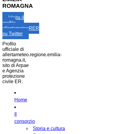
ROMAGNA
Visita il
profilo
allertameteoRER
su Twitter
Profilo
ufficiale di
allertameteo.regione.emilia-
romagna.it,
sito di Arpae
e Agenzia
protezione
civile ER.
Home
Il
consorzio
Storia e cultura