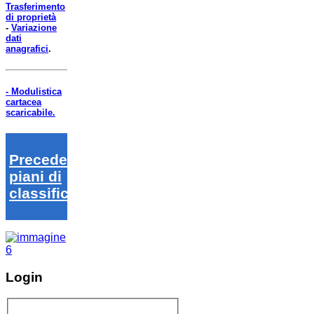
Trasferimento
di proprietà
-
Variazione
dati
anagrafici
.
- Modulistica
cartacea
scaricabile.
Precedenti
piani di
classifica
Login