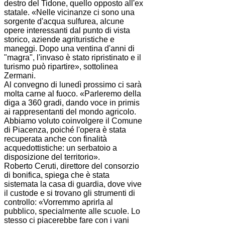
destro del Tidone, quello opposto all'ex
statale. «Nelle vicinanze ci sono una
sorgente d'acqua sulfurea, alcune
opere interessanti dal punto di vista
storico, aziende agrituristiche e
maneggi. Dopo una ventina d'anni di
"magra", l'invaso è stato ripristinato e il
turismo può ripartire», sottolinea
Zermani.
Al convegno di lunedì prossimo ci sarà
molta carne al fuoco. «Parleremo della
diga a 360 gradi, dando voce in primis
ai rappresentanti del mondo agricolo.
Abbiamo voluto coinvolgere il Comune
di Piacenza, poiché l'opera è stata
recuperata anche con finalità
acquedottistiche: un serbatoio a
disposizione del territorio».
Roberto Ceruti, direttore del consorzio
di bonifica, spiega che è stata
sistemata la casa di guardia, dove vive
il custode e si trovano gli strumenti di
controllo: «Vorremmo aprirla al
pubblico, specialmente alle scuole. Lo
stesso ci piacerebbe fare con i vani