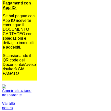
Pagamenti con
App IO
Se hai pagato con
App IO riceverai
comunque il
DOCUMENTO
CARTACEO con
spiegazioni e
dettaglio immobili
e addebiti.
Scansionando il
QR code del
Documento/Avviso
risulterà GIA
PAGATO
Vai alla
nostra