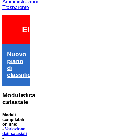
Amministrazione
Trasparente
Elezioni 2026
Nuovo
piano
di
classifica
Modulistica
catastale
Moduli
compilabili
on line:
-
Variazione
dati catastali
-