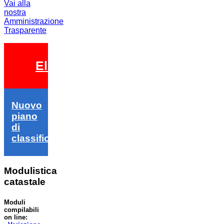
Vai alla
nostra
Amministrazione
Trasparente
Elezioni 2026
Nuovo
piano
di
classifica
Modulistica
catastale
Moduli
compilabili
on line: