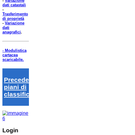
-
Variazione
dati catastali
-
Trasferimento
di proprietà
-
Variazione
dati
anagrafici
.
- Modulistica
cartacea
scaricabile.
Precedenti
piani di
classifica
Login