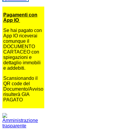
Pagamenti con
App IO
Se hai pagato con
App IO riceverai
comunque il
DOCUMENTO
CARTACEO con
spiegazioni e
dettaglio immobili
e addebiti.
Scansionando il
QR code del
Documento/Avviso
risulterà GIA
PAGATO