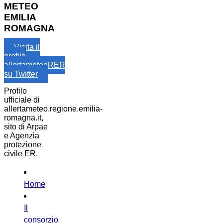
METEO
EMILIA
ROMAGNA
Visita il
profilo
allertameteoRER
su Twitter
Profilo
ufficiale di
allertameteo.regione.emilia-
romagna.it,
sito di Arpae
e Agenzia
protezione
civile ER.
Home
Il
consorzio