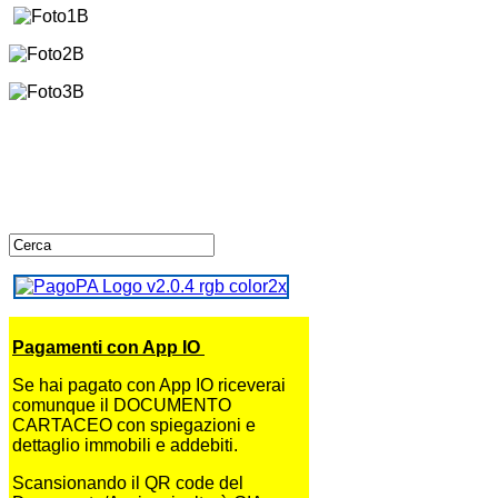
Pagamenti con App IO
Se hai pagato con App IO riceverai
comunque il DOCUMENTO
CARTACEO con spiegazioni e
dettaglio immobili e addebiti.
Scansionando il QR code del