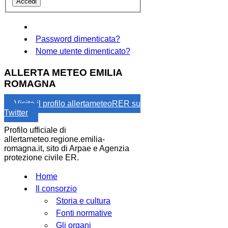
Password dimenticata?
Nome utente dimenticato?
ALLERTA METEO EMILIA
ROMAGNA
Visita il profilo allertameteoRER su
Twitter
Profilo ufficiale di
allertameteo.regione.emilia-
romagna.it, sito di Arpae e Agenzia
protezione civile ER.
Home
Il consorzio
Storia e cultura
Fonti normative
Gli organi