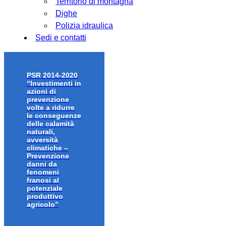
Territorio di montagna
Dighe
Polizia idraulica
Sedi e contatti
PSR 2014-2020
“Investimenti in
azioni di
prevenzione
volte a ridurre
le conseguenze
delle calamità
naturali,
avversità
climatiche –
Prevenzione
danni da
fenomeni
franosi al
potenziale
produttivo
agricolo”