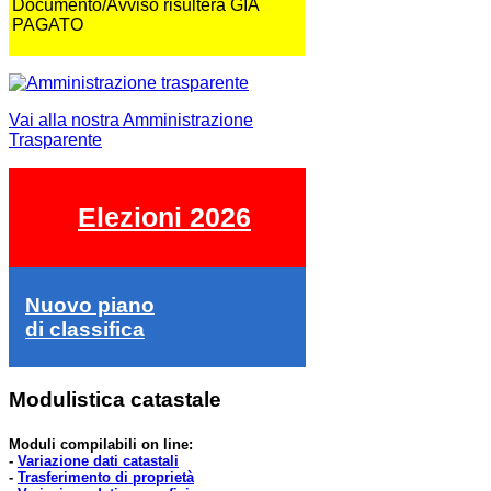
Documento/Avviso risulterà GIA
PAGATO
Vai alla nostra Amministrazione
Trasparente
Elezioni 2026
Nuovo piano
di classifica
Modulistica catastale
Moduli compilabili on line:
-
Variazione dati catastali
-
Trasferimento di proprietà