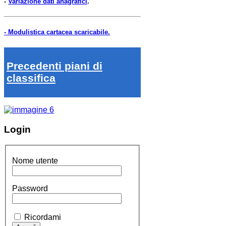
-
Variazione dati anagrafici
.
- Modulistica cartacea scaricabile.
Precedenti piani di
classifica
Login
Nome utente
Password
Ricordami