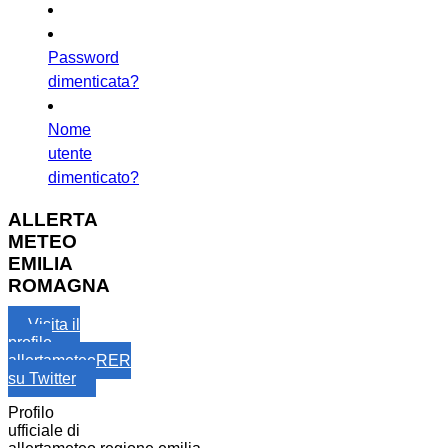
Password
dimenticata?
Nome
utente
dimenticato?
ALLERTA
METEO
EMILIA
ROMAGNA
Visita il
profilo
allertameteoRER
su Twitter
Profilo
ufficiale di