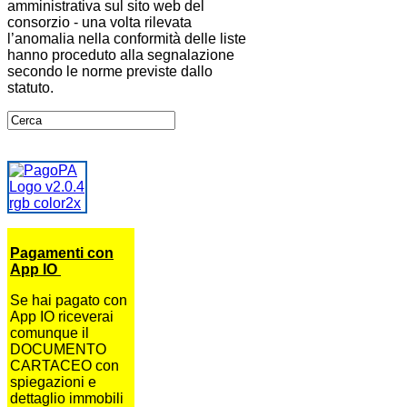
amministrativa sul sito web del
consorzio - una volta rilevata
l’anomalia nella conformità delle liste
hanno proceduto alla segnalazione
secondo le norme previste dallo
statuto.
Pagamenti con
App IO
Se hai pagato con
App IO riceverai
comunque il
DOCUMENTO
CARTACEO con
spiegazioni e
dettaglio immobili