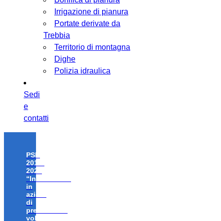
Irrigazione di pianura
Portate derivate da
Trebbia
Territorio di montagna
Dighe
Polizia idraulica
Sedi
e
contatti
PSR
2014-
2020
“Investimenti
in
azioni
di
prevenzione
volte