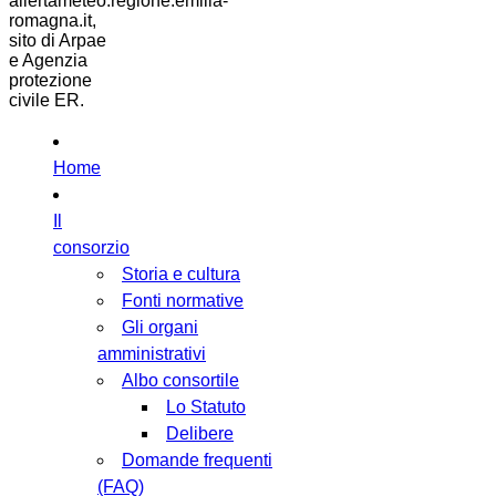
allertameteo.regione.emilia-
romagna.it,
sito di Arpae
e Agenzia
protezione
civile ER.
Home
Il
consorzio
Storia e cultura
Fonti normative
Gli organi
amministrativi
Albo consortile
Lo Statuto
Delibere
Domande frequenti
(FAQ)