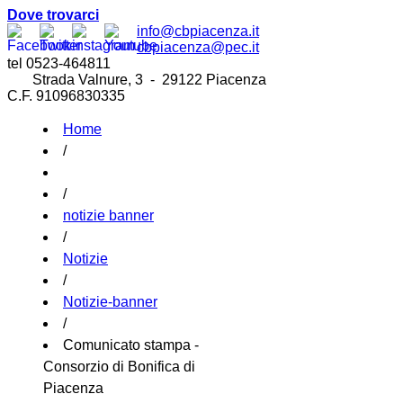
Dove trovarci
info@cbpiacenza.it
cbpiacenza@pec.it
tel 0523-464811
Strada Valnure, 3 - 29122 Piacenza
C.F. 91096830335
Home
/
/
notizie banner
/
Notizie
/
Notizie-banner
/
Comunicato stampa -
Consorzio di Bonifica di
Piacenza