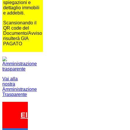
spiegazioni e
dettaglio immobili
e addebiti.
Scansionando il
QR code del
Documento/Avviso
risulterà GIA
PAGATO
Vai alla
nostra
Amministrazione
Trasparente
Elezioni 2026