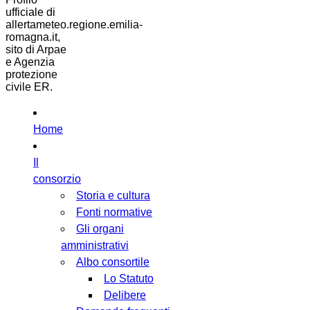
ufficiale di
allertameteo.regione.emilia-
romagna.it,
sito di Arpae
e Agenzia
protezione
civile ER.
Home
Il
consorzio
Storia e cultura
Fonti normative
Gli organi
amministrativi
Albo consortile
Lo Statuto
Delibere