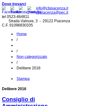
Dove trovarci
info@cbpiacenza.it
cbpiacenza@pec.it
tel 0523-464811
Strada Valnure, 3 - 29122 Piacenza
C.F. 91096830335
Home
/
/
Non categorizzato
/
Delibere 2016
Stampa
Delibere 2016
Consiglio di
Amministrazione