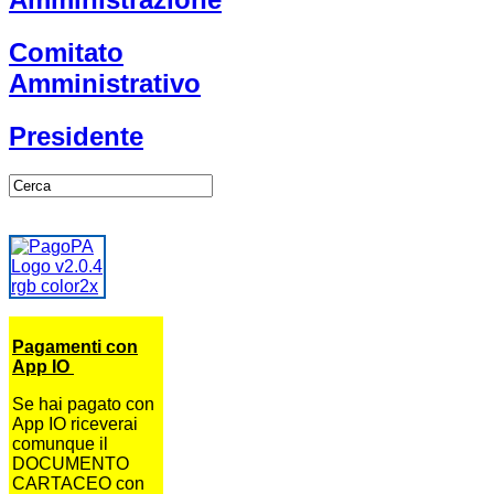
Comitato
Amministrativo
Presidente
Pagamenti con
App IO
Se hai pagato con
App IO riceverai
comunque il
DOCUMENTO
CARTACEO con