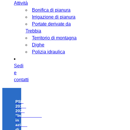
Attività
Bonifica di pianura
Irrigazione di pianura
Portate derivate da
Trebbia
Territorio di montagna
Dighe
Polizia idraulica
Sedi
e
contatti
PSR
2014-
2020
“Investimenti
in
azioni
di