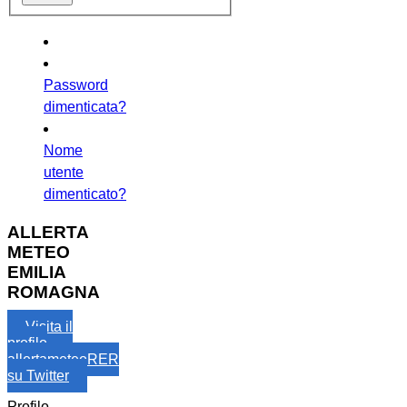
Password
dimenticata?
Nome
utente
dimenticato?
ALLERTA
METEO
EMILIA
ROMAGNA
Visita il
profilo
allertameteoRER
su Twitter
Profilo