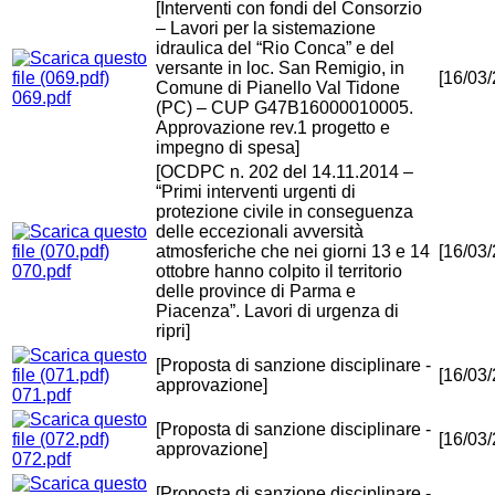
[Interventi con fondi del Consorzio
– Lavori per la sistemazione
idraulica del “Rio Conca” e del
versante in loc. San Remigio, in
[16/03
Comune di Pianello Val Tidone
069.pdf
(PC) – CUP G47B16000010005.
Approvazione rev.1 progetto e
impegno di spesa]
[OCDPC n. 202 del 14.11.2014 –
“Primi interventi urgenti di
protezione civile in conseguenza
delle eccezionali avversità
atmosferiche che nei giorni 13 e 14
[16/03
070.pdf
ottobre hanno colpito il territorio
delle province di Parma e
Piacenza”. Lavori di urgenza di
ripri]
[Proposta di sanzione disciplinare -
[16/03
approvazione]
071.pdf
[Proposta di sanzione disciplinare -
[16/03
approvazione]
072.pdf
[Proposta di sanzione disciplinare -