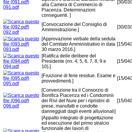
[30/03
alla Camera di Commercio di
091.pdf
Piacenza. Determinazioni
conseguenti. ]
[Convocazione del Consiglio di
[30/03
Amministrazione.]
092.pdf
[Approvazione verbale della seduta
del Comitato Amministrativo in data
[15/04
093.pdf
30 marzo 2016.]
[Ratifica delle delibere del
Presidente (nn. 4, 5, 6, 7, 8, 9 e
[15/04
094.pdf
10).]
[Fruizione di ferie residue. Esame e
[15/04
provvedimenti.]
095.pdf
[Convenzione tra il Consorzio di
Bonifica Piacenza ed i Condominii
dei Rivi del Nure per i ripristini di
[15/04
096.pdf
prese, manufatti e condotte
danneggiati dagli eventi alluvionali]
[Appalto integrato di progettazione
ed esecuzione del primo stralcio
funzionale dei lavori di