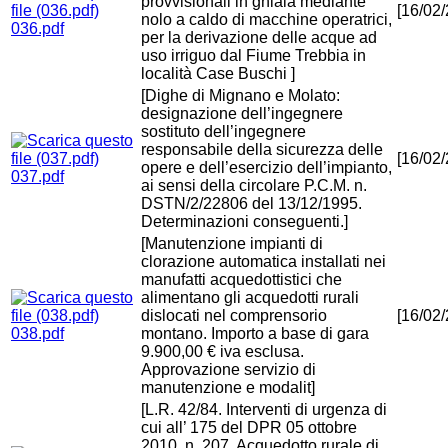
provvisionali in ghiaia mediante
[16/02
nolo a caldo di macchine operatrici,
036.pdf
per la derivazione delle acque ad
uso irriguo dal Fiume Trebbia in
località Case Buschi ]
[Dighe di Mignano e Molato:
designazione dell’ingegnere
sostituto dell’ingegnere
responsabile della sicurezza delle
[16/02
opere e dell’esercizio dell’impianto,
037.pdf
ai sensi della circolare P.C.M. n.
DSTN/2/22806 del 13/12/1995.
Determinazioni conseguenti.]
[Manutenzione impianti di
clorazione automatica installati nei
manufatti acquedottistici che
alimentano gli acquedotti rurali
dislocati nel comprensorio
[16/02
038.pdf
montano. Importo a base di gara
9.900,00 € iva esclusa.
Approvazione servizio di
manutenzione e modalit]
[L.R. 42/84. Interventi di urgenza di
cui all’ 175 del DPR 05 ottobre
2010, n. 207. Acquedotto rurale di