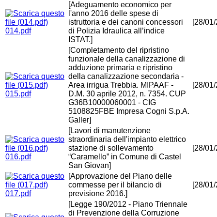
[Adeguamento economico per
l'anno 2016 delle spese di
istruttoria e dei canoni concessori
[28/01
014.pdf
di Polizia Idraulica all’indice
ISTAT.]
[Completamento del ripristino
funzionale della canalizzazione di
adduzione primaria e ripristino
della canalizzazione secondaria -
Area irrigua Trebbia. MIPAAF -
[28/01
015.pdf
D.M. 30 aprile 2012, n. 7354. CUP
G36B10000060001 - CIG
5108825FBE Impresa Cogni S.p.A.
Galler]
[Lavori di manutenzione
straordinaria dell'impianto elettrico
stazione di sollevamento
[28/01
016.pdf
“Caramello” in Comune di Castel
San Giovan]
[Approvazione del Piano delle
commesse per il bilancio di
[28/01
017.pdf
previsione 2016.]
[Legge 190/2012 - Piano Triennale
di Prevenzione della Corruzione