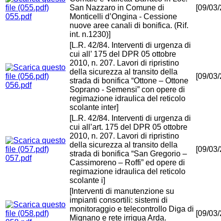
San Nazzaro in Comune di
[09/03
055.pdf
Monticelli d’Ongina - Cessione
nuove aree canali di bonifica. (Rif.
int. n.1230)]
[L.R. 42/84. Interventi di urgenza di
cui all’ 175 del DPR 05 ottobre
2010, n. 207. Lavori di ripristino
della sicurezza al transito della
[09/03
strada di bonifica “Ottone – Ottone
056.pdf
Soprano - Semensi” con opere di
regimazione idraulica del reticolo
scolante inter]
[L.R. 42/84. Interventi di urgenza di
cui all’art. 175 del DPR 05 ottobre
2010, n. 207. Lavori di ripristino
della sicurezza al transito della
[09/03
strada di bonifica “San Gregorio –
057.pdf
Cassimoreno – Roffi” ed opere di
regimazione idraulica del reticolo
scolante i]
[Interventi di manutenzione su
impianti consortili: sistemi di
monitoraggio e telecontrollo Diga di
[09/03
Mignano e rete irrigua Arda.