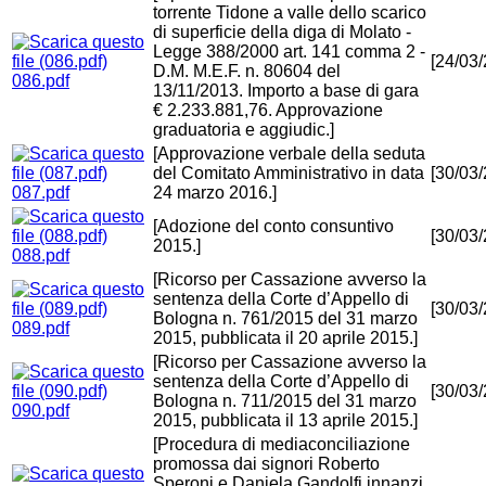
torrente Tidone a valle dello scarico
di superficie della diga di Molato -
Legge 388/2000 art. 141 comma 2 -
[24/03
D.M. M.E.F. n. 80604 del
086.pdf
13/11/2013. Importo a base di gara
€ 2.233.881,76. Approvazione
graduatoria e aggiudic.]
[Approvazione verbale della seduta
del Comitato Amministrativo in data
[30/03
087.pdf
24 marzo 2016.]
[Adozione del conto consuntivo
[30/03
2015.]
088.pdf
[Ricorso per Cassazione avverso la
sentenza della Corte d’Appello di
[30/03
Bologna n. 761/2015 del 31 marzo
089.pdf
2015, pubblicata il 20 aprile 2015.]
[Ricorso per Cassazione avverso la
sentenza della Corte d’Appello di
[30/03
Bologna n. 711/2015 del 31 marzo
090.pdf
2015, pubblicata il 13 aprile 2015.]
[Procedura di mediaconciliazione
promossa dai signori Roberto
Speroni e Daniela Gandolfi innanzi