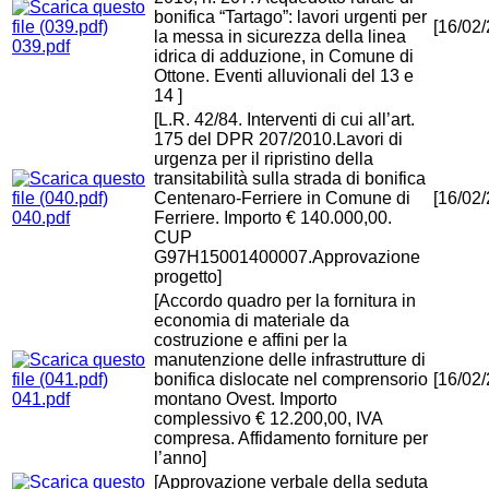
bonifica “Tartago”: lavori urgenti per
[16/02
la messa in sicurezza della linea
039.pdf
idrica di adduzione, in Comune di
Ottone. Eventi alluvionali del 13 e
14 ]
[L.R. 42/84. Interventi di cui all’art.
175 del DPR 207/2010.Lavori di
urgenza per il ripristino della
transitabilità sulla strada di bonifica
Centenaro-Ferriere in Comune di
[16/02
040.pdf
Ferriere. Importo € 140.000,00.
CUP
G97H15001400007.Approvazione
progetto]
[Accordo quadro per la fornitura in
economia di materiale da
costruzione e affini per la
manutenzione delle infrastrutture di
bonifica dislocate nel comprensorio
[16/02
041.pdf
montano Ovest. Importo
complessivo € 12.200,00, IVA
compresa. Affidamento forniture per
l’anno]
[Approvazione verbale della seduta