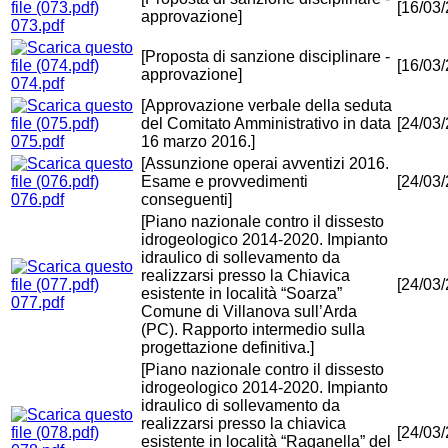
[16/03
approvazione]
073.pdf
[Proposta di sanzione disciplinare -
[16/03
approvazione]
074.pdf
[Approvazione verbale della seduta
del Comitato Amministrativo in data
[24/03
075.pdf
16 marzo 2016.]
[Assunzione operai avventizi 2016.
Esame e provvedimenti
[24/03
076.pdf
conseguenti]
[Piano nazionale contro il dissesto
idrogeologico 2014-2020. Impianto
idraulico di sollevamento da
realizzarsi presso la Chiavica
[24/03
esistente in località “Soarza”
077.pdf
Comune di Villanova sull’Arda
(PC). Rapporto intermedio sulla
progettazione definitiva.]
[Piano nazionale contro il dissesto
idrogeologico 2014-2020. Impianto
idraulico di sollevamento da
realizzarsi presso la chiavica
[24/03
esistente in località “Raganella” del