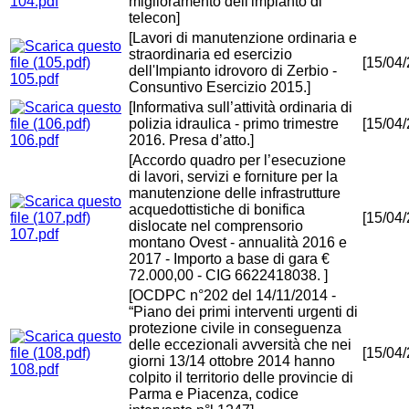
104.pdf
miglioramento dell'impianto di
telecon]
[Lavori di manutenzione ordinaria e
straordinaria ed esercizio
[15/04
dell'Impianto idrovoro di Zerbio -
105.pdf
Consuntivo Esercizio 2015.]
[Informativa sull’attività ordinaria di
polizia idraulica - primo trimestre
[15/04
106.pdf
2016. Presa d’atto.]
[Accordo quadro per l’esecuzione
di lavori, servizi e forniture per la
manutenzione delle infrastrutture
acquedottistiche di bonifica
[15/04
dislocate nel comprensorio
107.pdf
montano Ovest - annualità 2016 e
2017 - Importo a base di gara €
72.000,00 - CIG 6622418038. ]
[OCDPC n°202 del 14/11/2014 -
“Piano dei primi interventi urgenti di
protezione civile in conseguenza
delle eccezionali avversità che nei
[15/04
giorni 13/14 ottobre 2014 hanno
108.pdf
colpito il territorio delle provincie di
Parma e Piacenza, codice