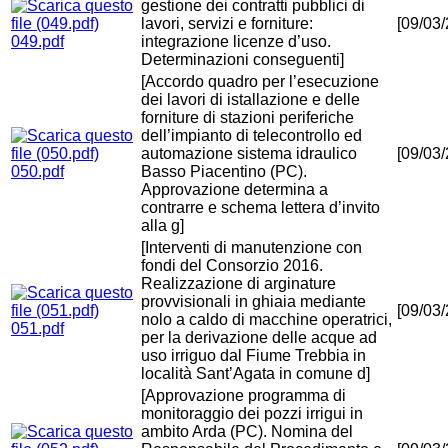
gestione dei contratti pubblici di
lavori, servizi e forniture:
[09/03
049.pdf
integrazione licenze d’uso.
Determinazioni conseguenti]
[Accordo quadro per l’esecuzione
dei lavori di istallazione e delle
forniture di stazioni periferiche
dell’impianto di telecontrollo ed
automazione sistema idraulico
[09/03
050.pdf
Basso Piacentino (PC).
Approvazione determina a
contrarre e schema lettera d’invito
alla g]
[Interventi di manutenzione con
fondi del Consorzio 2016.
Realizzazione di arginature
provvisionali in ghiaia mediante
[09/03
nolo a caldo di macchine operatrici,
051.pdf
per la derivazione delle acque ad
uso irriguo dal Fiume Trebbia in
località Sant’Agata in comune d]
[Approvazione programma di
monitoraggio dei pozzi irrigui in
ambito Arda (PC). Nomina del