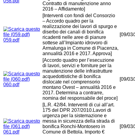
058.pdf
Contratto di manutenzione anno
2016 – Affidamento]
[Interventi con fondi del Consorzio
– Accordo quadro per la
realizzazione dei lavori di spurgo e
diserbo dei canali di bonifica
[09/03
ricadenti nelle aree di pianure
059.pdf
sottese all’Impianto idrovoro di
Armalunga in Comune di Piacenza,
annualità 2016 e 2017. Approva]
[Accordo quadro per l’esecuzione
di lavori, servizi e forniture per la
manutenzione delle infrastrutture
acquedottistiche di bonifica
[09/03
dislocate nel comprensorio
060.pdf
montano Ovest – annualità 2016 e
2017. Determina a contrarre,
nomina del responsabile del proce]
[L.R. 42/84. Interventi di cui all’art.
175 del DPR 207/2010.Lavori di
urgenza per la sistemazione e
messa in sicurezza della strada di
bonifica Ronchi-Montosero in
[09/03
061.pdf
Comune di Bettola. Importo €