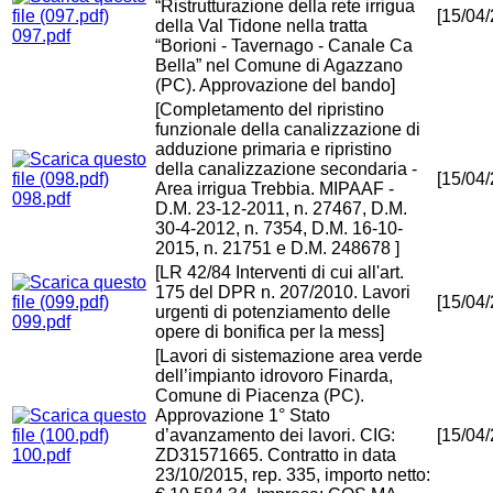
“Ristrutturazione della rete irrigua
[15/04
della Val Tidone nella tratta
097.pdf
“Borioni - Tavernago - Canale Ca
Bella” nel Comune di Agazzano
(PC). Approvazione del bando]
[Completamento del ripristino
funzionale della canalizzazione di
adduzione primaria e ripristino
della canalizzazione secondaria -
[15/04
Area irrigua Trebbia. MIPAAF -
098.pdf
D.M. 23-12-2011, n. 27467, D.M.
30-4-2012, n. 7354, D.M. 16-10-
2015, n. 21751 e D.M. 248678 ]
[LR 42/84 Interventi di cui all'art.
175 del DPR n. 207/2010. Lavori
[15/04
urgenti di potenziamento delle
099.pdf
opere di bonifica per la mess]
[Lavori di sistemazione area verde
dell’impianto idrovoro Finarda,
Comune di Piacenza (PC).
Approvazione 1° Stato
d’avanzamento dei lavori. CIG:
[15/04
100.pdf
ZD31571665. Contratto in data
23/10/2015, rep. 335, importo netto: