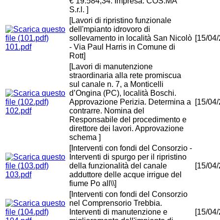
€ 19.584,34. Impresa: COS.MA
S.r.l. ]
[Lavori di ripristino funzionale
dell'mpianto idrovoro di
sollevamento in località San Nicolò
[15/04
101.pdf
- Via Paul Harris in Comune di
Rott]
[Lavori di manutenzione
straordinaria alla rete promiscua
sul canale n. 7, a Monticelli
d’Ongina (PC), località Boschi.
Approvazione Perizia. Determina a
[15/04
102.pdf
contrarre. Nomina del
Responsabile del procedimento e
direttore dei lavori. Approvazione
schema ]
[Interventi con fondi del Consorzio -
Interventi di spurgo per il ripristino
della funzionalità del canale
[15/04
103.pdf
adduttore delle acque irrigue del
fiume Po all\\]
[Interventi con fondi del Consorzio
nel Comprensorio Trebbia.
Interventi di manutenzione e
[15/04