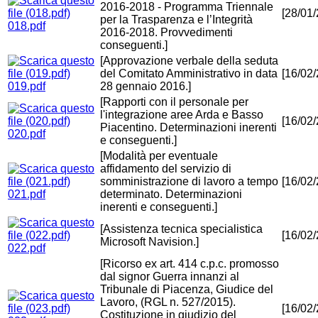
2016-2018 - Programma Triennale
[28/01
per la Trasparenza e l’Integrità
018.pdf
2016-2018. Provvedimenti
conseguenti.]
[Approvazione verbale della seduta
del Comitato Amministrativo in data
[16/02
019.pdf
28 gennaio 2016.]
[Rapporti con il personale per
l'integrazione aree Arda e Basso
[16/02
Piacentino. Determinazioni inerenti
020.pdf
e conseguenti.]
[Modalità per eventuale
affidamento del servizio di
somministrazione di lavoro a tempo
[16/02
021.pdf
determinato. Determinazioni
inerenti e conseguenti.]
[Assistenza tecnica specialistica
[16/02
Microsoft Navision.]
022.pdf
[Ricorso ex art. 414 c.p.c. promosso
dal signor Guerra innanzi al
Tribunale di Piacenza, Giudice del
Lavoro, (RGL n. 527/2015).
[16/02
Costituzione in giudizio del