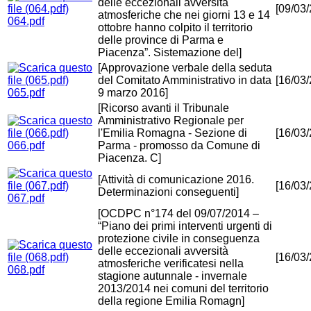
delle eccezionali avversità
[09/03
atmosferiche che nei giorni 13 e 14
064.pdf
ottobre hanno colpito il territorio
delle province di Parma e
Piacenza”. Sistemazione del]
[Approvazione verbale della seduta
del Comitato Amministrativo in data
[16/03
065.pdf
9 marzo 2016]
[Ricorso avanti il Tribunale
Amministrativo Regionale per
l'Emilia Romagna - Sezione di
[16/03
066.pdf
Parma - promosso da Comune di
Piacenza. C]
[Attività di comunicazione 2016.
[16/03
Determinazioni conseguenti]
067.pdf
[OCDPC n°174 del 09/07/2014 –
“Piano dei primi interventi urgenti di
protezione civile in conseguenza
delle eccezionali avversità
[16/03
atmosferiche verificatesi nella
068.pdf
stagione autunnale - invernale
2013/2014 nei comuni del territorio
della regione Emilia Romagn]