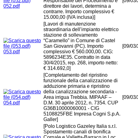
Responsabile del Procedimento e
[09/03
052.pdf
direttore dei lavori, determina a
contrarre. Importo complessivo €
15.000,00 (IVA inclusa)]
[Lavori di manutenzione
straordinaria dell’impianto elettrico
stazione di sollevamento
“Caramello” in Comune di Castel
San Giovanni (PC). Importo
[09/03
053.pdf
complessivo € 560.000,00. CIG:
5896234E35. Contratto in data
30/4/2015, rep. 268, importo netto:
€ 314.692,0]
[Completamento del ripristino
funzionale della canalizzazione di
adduzione primaria e ripristino
della canalizzazione secondaria -
Area irrigua Trebbia. MIPAAF –
[09/03
054.pdf
D.M. 30 aprile 2012, n. 7354. CUP
G36B10000060001 - CIG
5108825FBE Impresa Cogni S.p.A.
Galler]
[Polo Logistico Gazeley Italia s.r.l.
Spostamento canali di bonifica
Cornale e Valletta-Barraco in Loc.