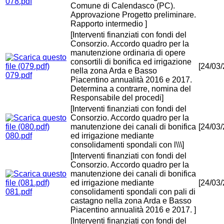
078.pdf
Comune di Calendasco (PC).
Approvazione Progetto preliminare.
Rapporto intermedio ]
[Interventi finanziati con fondi del
Consorzio. Accordo quadro per la
manutenzione ordinaria di opere
consortili di bonifica ed irrigazione
[24/03
nella zona Arda e Basso
079.pdf
Piacentino annualità 2016 e 2017.
Determina a contrarre, nomina del
Responsabile del procedi]
[Interventi finanziati con fondi del
Consorzio. Accordo quadro per la
manutenzione dei canali di bonifica
[24/03
080.pdf
ed irrigazione mediante
consolidamenti spondali con l\\\]
[Interventi finanziati con fondi del
Consorzio. Accordo quadro per la
manutenzione dei canali di bonifica
ed irrigazione mediante
[24/03
081.pdf
consolidamenti spondali con pali di
castagno nella zona Arda e Basso
Piacentino annualità 2016 e 2017. ]
[Interventi finanziati con fondi del