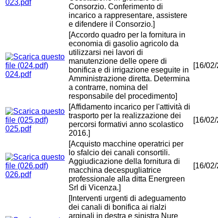
023.pdf
Consorzio. Conferimento di
incarico a rappresentare, assistere
e difendere il Consorzio.]
[Accordo quadro per la fornitura in
economia di gasolio agricolo da
utilizzarsi nei lavori di
manutenzione delle opere di
[16/02
bonifica e di irrigazione eseguite in
024.pdf
Amministrazione diretta. Determina
a contrarre, nomina del
responsabile del procedimento]
[Affidamento incarico per l'attività di
trasporto per la realizzazione dei
[16/02
percorsi formativi anno scolastico
025.pdf
2016.]
[Acquisto macchine operatrici per
lo sfalcio dei canali consortili.
Aggiudicazione della fornitura di
[16/02
macchina decespugliatrice
026.pdf
professionale alla ditta Energreen
Srl di Vicenza.]
[Interventi urgenti di adeguamento
dei canali di bonifica ai rialzi
arginali in destra e sinistra Nure