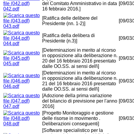
del Comitato Amministrativo in data
[09/03
042.pdf
16 febbraio 2016.]
[Ratifica delle delibere del
[09/03
Presidente (nn. 1-2)]
043.pdf
[Ratifica della delibera di
[09/03
Presidente (n.3)]
044.pdf
[Determinazioni in merito al ricorso
in opposizione alla deliberazione n.
[09/03
20 del 16 febbraio 2016 presentato
045.pdf
dalle OO.SS. ai sensi dell\]
[Determinazioni in merito al ricorso
in opposizione alla deliberazione n.
[09/03
21 del 16 febbraio 2016 presentato
046.pdf
dalle OO.SS. ai sensi dell\]
[Adozione della prima variazione
del bilancio di previsione per l'anno
[09/03
047.pdf
2016]
[Progetto Monitoraggio e gestione
delle risorse in movimento .
[09/03
048.pdf
Deliberazioni conseguenti]
[Software specialistico per la