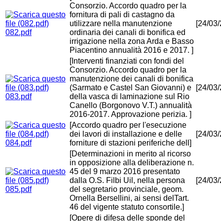
Consorzio. Accordo quadro per la
fornitura di pali di castagno da
utilizzare nella manutenzione
[24/03
082.pdf
ordinaria dei canali di bonifica ed
irrigazione nella zona Arda e Basso
Piacentino annualità 2016 e 2017. ]
[Interventi finanziati con fondi del
Consorzio. Accordo quadro per la
manutenzione dei canali di bonifica
(Sarmato e Castel San Giovanni) e
[24/03
083.pdf
della vasca di laminazione sul Rio
Canello (Borgonovo V.T.) annualità
2016-2017. Approvazione perizia. ]
[Accordo quadro per l'esecuzione
dei lavori di installazione e delle
[24/03
084.pdf
forniture di stazioni periferiche dell]
[Determinazioni in merito al ricorso
in opposizione alla deliberazione n.
45 del 9 marzo 2016 presentato
dalla O.S. Filbi Uil, nella persona
[24/03
085.pdf
del segretario provinciale, geom.
Ornella Bersellini, ai sensi delTart.
46 del vigente statuto consortile.]
[Opere di difesa delle sponde del