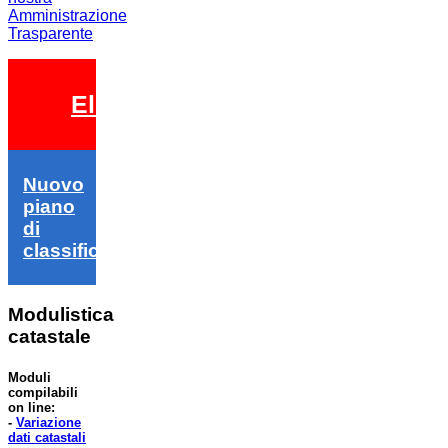
Amministrazione
Trasparente
Elezioni 2026
Nuovo
piano
di
classifica
Modulistica
catastale
Moduli
compilabili
on line:
-
Variazione
dati catastali