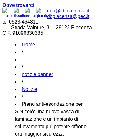
Dove trovarci
info@cbpiacenza.it
cbpiacenza@pec.it
tel 0523-464811
Strada Valnure, 3 - 29122 Piacenza
C.F. 91096830335
Home
/
/
notizie banner
/
Notizie
/
Piano anti-esondazione per
S.Nicolò: una nuova vasca di
laminazione e un impianto di
sollevamento più potente offrono
ora maggior sicurezza