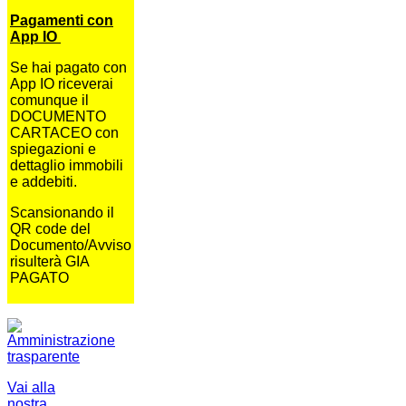
Pagamenti con
App IO
Se hai pagato con
App IO riceverai
comunque il
DOCUMENTO
CARTACEO con
spiegazioni e
dettaglio immobili
e addebiti.
Scansionando il
QR code del
Documento/Avviso
risulterà GIA
PAGATO
Vai alla
nostra