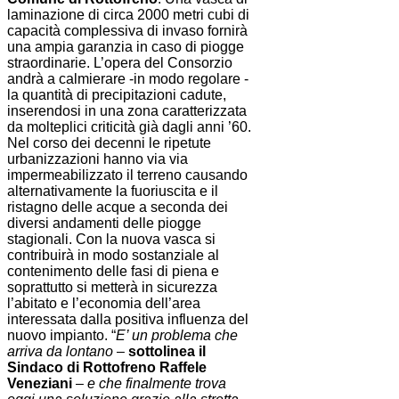
laminazione di circa 2000 metri cubi di
capacità complessiva di invaso fornirà
una ampia garanzia in caso di piogge
straordinarie. L’opera del Consorzio
andrà a calmierare -in modo regolare -
la quantità di precipitazioni cadute,
inserendosi in una zona caratterizzata
da molteplici criticità già dagli anni ’60.
Nel corso dei decenni le ripetute
urbanizzazioni hanno via via
impermeabilizzato il terreno causando
alternativamente la fuoriuscita e il
ristagno delle acque a seconda dei
diversi andamenti delle piogge
stagionali. Con la nuova vasca si
contribuirà in modo sostanziale al
contenimento delle fasi di piena e
soprattutto si metterà in sicurezza
l’abitato e l’economia dell’area
interessata dalla positiva influenza del
nuovo impianto. “
E’ un problema che
arriva da lontano
–
sottolinea il
Sindaco di Rottofreno Raffele
Veneziani
–
e che finalmente trova