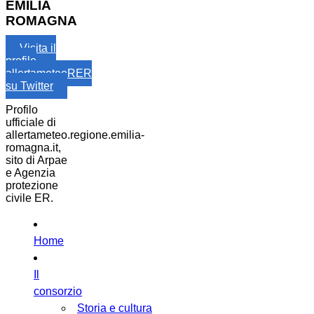
EMILIA
ROMAGNA
Visita il
profilo
allertameteoRER
su Twitter
Profilo
ufficiale di
allertameteo.regione.emilia-
romagna.it,
sito di Arpae
e Agenzia
protezione
civile ER.
Home
Il
consorzio
Storia e cultura