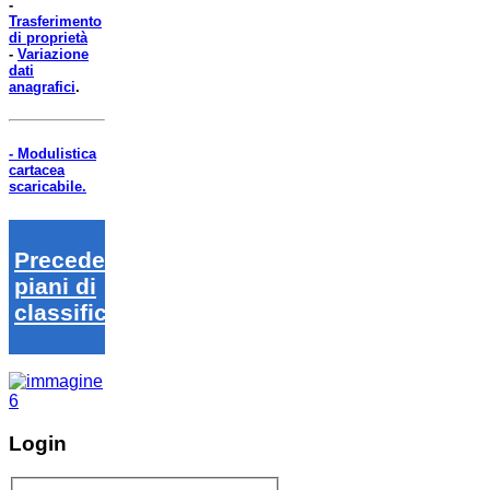
-
Trasferimento
di proprietà
-
Variazione
dati
anagrafici
.
- Modulistica
cartacea
scaricabile.
Precedenti
piani di
classifica
Login