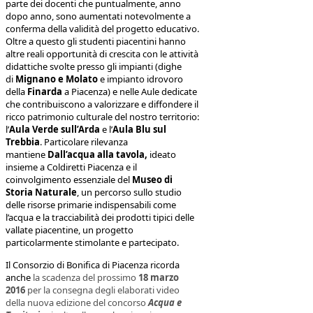
parte dei docenti che puntualmente, anno
dopo anno, sono aumentati notevolmente a
conferma della validità del progetto educativo.
Oltre a questo gli studenti piacentini hanno
altre reali opportunità di crescita con le attività
didattiche svolte presso gli impianti (dighe
di
Mignano e Molato
e impianto idrovoro
della
Finarda
a Piacenza) e nelle Aule dedicate
che contribuiscono a valorizzare e diffondere il
ricco patrimonio culturale del nostro territorio:
l’
Aula Verde sull’Arda
e l’
Aula Blu sul
Trebbia
. Particolare rilevanza
mantiene
Dall’acqua alla tavola,
ideato
insieme a Coldiretti Piacenza e il
coinvolgimento essenziale del
Museo di
Storia Naturale
, un percorso sullo studio
delle risorse primarie indispensabili come
l’acqua e la tracciabilità dei prodotti tipici delle
vallate piacentine, un progetto
particolarmente stimolante e partecipato.
Il Consorzio di Bonifica di Piacenza ricorda
anche
la scadenza del prossimo
18 marzo
2016
per la consegna degli elaborati video
della nuova edizione del concorso
Acqua e