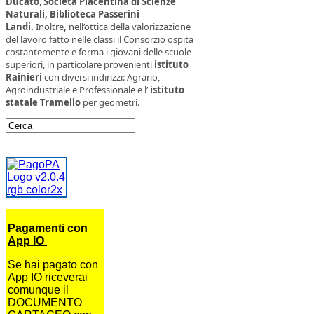
Ducato
,
Società Piacentina di Scienze
Naturali, Biblioteca Passerini
Landi.
Inoltre
,
nell’ottica della valorizzazione
del lavoro fatto nelle classi il Consorzio ospita
costantemente e forma i giovani delle scuole
superiori, in particolare provenienti
istituto
Rainieri
con diversi indirizzi: Agrario,
Agroindustriale e Professionale e l’
istituto
statale Tramello
per geometri.
Pagamenti con
App IO
Se hai pagato con
App IO riceverai
comunque il
DOCUMENTO