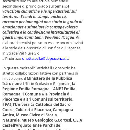
Territorio
rivolto alle scuole primarie e
secondarie di primo grado sul tema:
Le
variazioni climatiche e le ripercussioni sul
territorio. Scendi in campo anche tu,
racconta per immagini una storia in grado di
emozionare e stimolare la consapevolezza
collettiva e la condivisione interculturale di
questi importanti temi. Vivi-Amo l'acqua
. Gli
elaborati creativi possono essere ancora inviati
alla sede del Consorzio di Bonifica di Piacenza
in Strada Val Nure 3 o
all’indirizzo
orietta.cella@cbpiacenza.it
.
In queste molteplici attività il Consorzio ha
stretto collaborazioni fattive con partners di
rilievo come il
Ministero della Pubblica
Istruzione
-Ufficio Scolastico Regionale,
la
Regione Emilia Romagna
,
l’ANBI Emilia
Romagna
, il
Comune
e la
Provincia di
Piacenza e altri Comuni sul territorio
,
il
FAI
,
l’Università Cattolica
del Sacro
Cuore
,
Coldiretti Piacenza
,
Campagna
Amica
,
Museo Civico di Storia
Naturale
,
Museo Geologico G.Cortesi
,
C.E.A
Castell’Arquato
,
Ente Parchi del