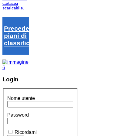
cartacea
scaricabile.
Precedenti
piani di
classifica
Login
Nome utente
Password
Ricordami