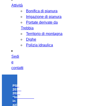
Attività
Bonifica di pianura
Irrigazione di pianura
Portate derivate da
Trebbia
Territorio di montagna
Dighe
Polizia idraulica
Sedi
e
contatti
PSR
2014-
2020
“Investimenti
in
azioni