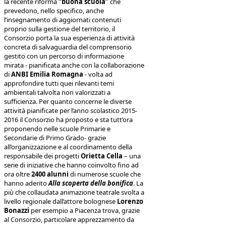
la recente riforma
“buona scuola”
che
prevedono, nello specifico, anche
l’insegnamento di aggiornati contenuti
proprio sulla gestione del territorio, il
Consorzio porta la sua esperienza di attività
concreta di salvaguardia del comprensorio
gestito con un percorso di informazione
mirata - pianificata anche con la collaborazione
di
ANBI Emilia Romagna
- volta ad
approfondire tutti quei rilevanti temi
ambientali talvolta non valorizzati a
sufficienza. Per quanto concerne le diverse
attività pianificate per l’anno scolastico 2015-
2016 il Consorzio ha proposto e sta tutt’ora
proponendo nelle scuole Primarie e
Secondarie di Primo Grado- grazie
all’organizzazione e al coordinamento della
responsabile dei progetti
Orietta Cella
– una
serie di iniziative che hanno coinvolto fino ad
ora oltre
2400 alunni
di numerose scuole che
hanno aderito
Alla scoperta della bonifica
. La
più che collaudata animazione teatrale svolta a
livello regionale dall’attore bolognese
Lorenzo
Bonazzi
per esempio a Piacenza trova, grazie
al Consorzio, particolare apprezzamento da