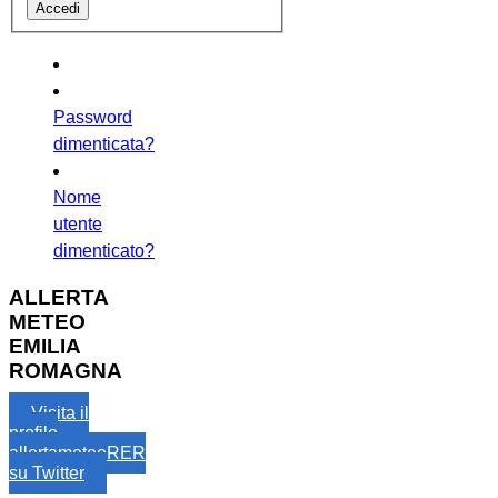
Password
dimenticata?
Nome
utente
dimenticato?
ALLERTA
METEO
EMILIA
ROMAGNA
Visita il
profilo
allertameteoRER
su Twitter