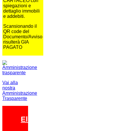
CARTACEO con
spiegazioni e
dettaglio immobili
e addebiti.
Scansionando il
QR code del
Documento/Avviso
risulterà GIA
PAGATO
Vai alla
nostra
Amministrazione
Trasparente
Elezioni 2026