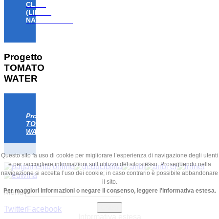
CLAW
(LIFE18
NAT/IT/000806)
Progetto
TOMATO
WATER
Progetto
TOMATO
WATER
Questo sito fa uso di cookie per migliorare l’esperienza di navigazione degli utenti
e per raccogliere informazioni sull’utilizzo del sito stesso. Proseguendo nella
navigazione si accetta l’uso dei cookie; in caso contrario è possibile abbandonare
il sito.
Per maggiori informazioni o negare il consenso, leggere l'informativa estesa.
Menu
Chiudi
Twitter
Facebook
Informativa estesa