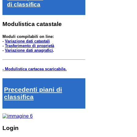
di classifica
Modulistica catastale
Moduli compilabili on line:
-
Variazione dati catastali
-
Trasferimento di proprietà
-
Variazione dati anagrafici
.
- Modulistica cartacea scaricabile.
Precedenti piani di
classifica
Login