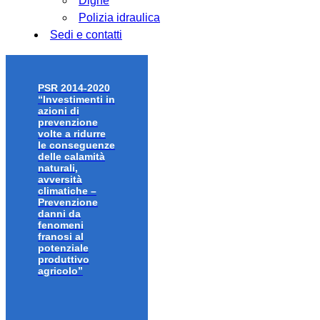
Dighe
Polizia idraulica
Sedi e contatti
PSR 2014-2020
“Investimenti in
azioni di
prevenzione
volte a ridurre
le conseguenze
delle calamità
naturali,
avversità
climatiche –
Prevenzione
danni da
fenomeni
franosi al
potenziale
produttivo
agricolo”