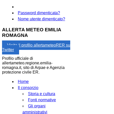
Password dimenticata?
Nome utente dimenticato?
ALLERTA METEO EMILIA
ROMAGNA
Visita il profilo allertameteoRER su
Twitter
Profilo ufficiale di
allertameteo.regione.emilia-
romagna.it, sito di Arpae e Agenzia
protezione civile ER.
Home
Il consorzio
Storia e cultura
Fonti normative
Gli organi
amministrativi