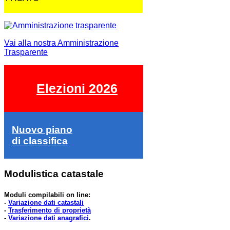
Vai alla nostra Amministrazione
Trasparente
Elezioni 2026
Nuovo piano
di classifica
Modulistica catastale
Moduli compilabili on line:
-
Variazione dati catastali
-
Trasferimento di proprietà
-
Variazione dati anagrafici
.