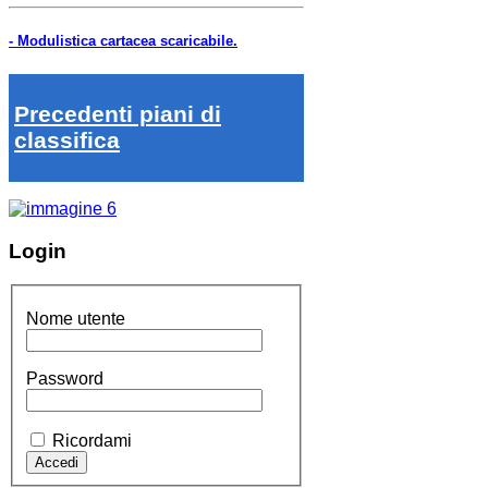
- Modulistica cartacea scaricabile.
Precedenti piani di
classifica
Login
Nome utente
Password
Ricordami