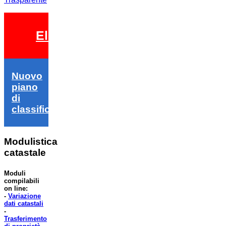
Elezioni 2026
Nuovo
piano
di
classifica
Modulistica
catastale
Moduli
compilabili
on line:
-
Variazione
dati catastali
-
Trasferimento