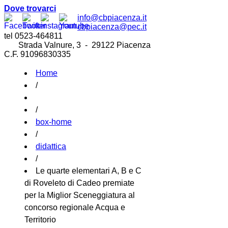
Dove trovarci
info@cbpiacenza.it
cbpiacenza@pec.it
tel 0523-464811
Strada Valnure, 3 - 29122 Piacenza
C.F. 91096830335
Home
/
/
box-home
/
didattica
/
Le quarte elementari A, B e C
di Roveleto di Cadeo premiate
per la Miglior Sceneggiatura al
concorso regionale Acqua e
Territorio