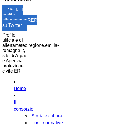
Visita il
profilo
allertameteoRER
su Twitter
Profilo
ufficiale di
allertameteo.regione.emilia-
romagna.it,
sito di Arpae
e Agenzia
protezione
civile ER.
Home
Il
consorzio
Storia e cultura
Fonti normative