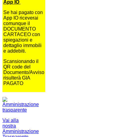
App IO
Se hai pagato con
App IO riceverai
comunque il
DOCUMENTO
CARTACEO con
spiegazioni e
dettaglio immobili
e addebiti.
Scansionando il
QR code del
Documento/Avviso
risulterà GIA
PAGATO
Vai alla
nostra
Amministrazione
Trasparente