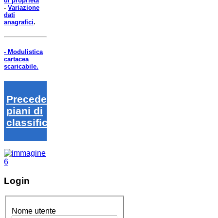
di proprietà
-
Variazione
dati
anagrafici
.
- Modulistica
cartacea
scaricabile.
Precedenti
piani di
classifica
Login
Nome utente