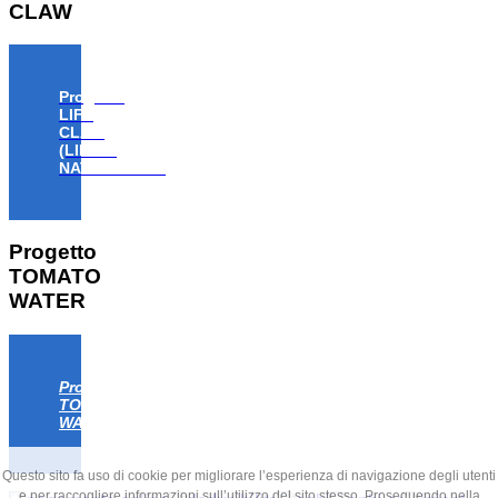
CLAW
Progetto
LIFE
CLAW
(LIFE18
NAT/IT/000806)
Progetto
TOMATO
WATER
Progetto
TOMATO
WATER
Questo sito fa uso di cookie per migliorare l’esperienza di navigazione degli utenti
e per raccogliere informazioni sull’utilizzo del sito stesso. Proseguendo nella