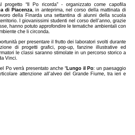
al progetto “Il Po ricorda” - organizzato come capofila
ca di Piacenza
, in anteprima, nel corso della mattinata di
ovoro della Finarda una settantina di alunni della scuola
ritorio. I giovanissimi studenti nel corso dell’anno, grazie
classe, hanno potuto approfondire le tematiche ambientali con
ambiente che li circonda.
ortunità per presentare il frutto dei laboratori svolti durante
ione di progetti grafici, pop-up, fanzine illustrative ed
rmatori le classi saranno stimolate in un percorso storico a
da Vinci.
del Po verrà presentato anche “
Lungo il Po
: un paesaggio
rticolare attenzione all’alveo del Grande Fiume, tra ieri e