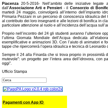
Piacenza
20-5-2016- Nell’ambito delle iniziative legate 
dall’
Associazione Arti e Pensieri
- il
Consorzio di Bonifi
martedi 24 maggio, coinvolgerà all’interno dell’impianto idr
Primaria Pezzani in un percorso di conoscenza idraulica del ter
al contributo dei loro insegnanti e alle lezioni di bonifica in 
particolare attenzione al ruolo e all’incidenza dell’acqua sull’
Proprio nell’incontro del 24 gli studenti avranno l’ulteriore opp
l’ultima Giornata Mondiale dell’Acqua dedicata all’elaboraz
esemplificative e animazioni 3D. Con l’aiuto di animatori e fo
tappe che ripercorrerà l’opera idraulica e tecnica di Leonardo 
Sempre il 24 alla Finarda che si trova proprio in prossimità 
mutevole”: un progetto per l’intera area dell’idrovora, con pa
oggi”.
Ufficio Stampa
Pagamenti con App IO