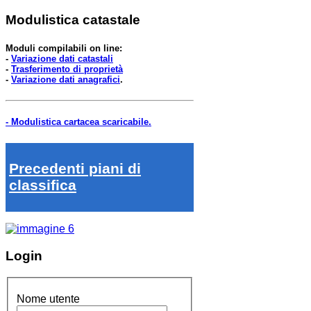
Modulistica catastale
Moduli compilabili on line:
-
Variazione dati catastali
-
Trasferimento di proprietà
-
Variazione dati anagrafici
.
- Modulistica cartacea scaricabile.
Precedenti piani di
classifica
Login
Nome utente