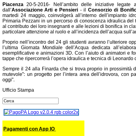
Piacenza
20-5-2016- Nell’ambito delle iniziative legate 
dall’
Associazione Arti e Pensieri
- il
Consorzio di Bonifi
martedi 24 maggio, coinvolgerà all’interno dell’impianto idr
Primaria Pezzani in un percorso di conoscenza idraulica del ter
al contributo dei loro insegnanti e alle lezioni di bonifica in 
particolare attenzione al ruolo e all’incidenza dell’acqua sull’
Proprio nell’incontro del 24 gli studenti avranno l’ulteriore opp
l’ultima Giornata Mondiale dell’Acqua dedicata all’elaboraz
esemplificative e animazioni 3D. Con l’aiuto di animatori e fo
tappe che ripercorrerà l’opera idraulica e tecnica di Leonardo 
Sempre il 24 alla Finarda che si trova proprio in prossimità 
mutevole”: un progetto per l’intera area dell’idrovora, con pa
oggi”.
Ufficio Stampa
Pagamenti con App IO