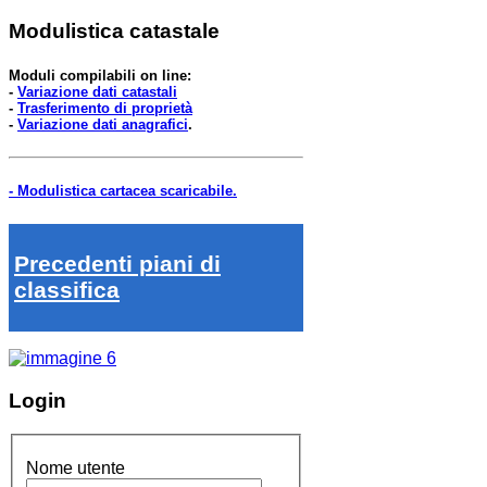
Modulistica catastale
Moduli compilabili on line:
-
Variazione dati catastali
-
Trasferimento di proprietà
-
Variazione dati anagrafici
.
- Modulistica cartacea scaricabile.
Precedenti piani di
classifica
Login
Nome utente