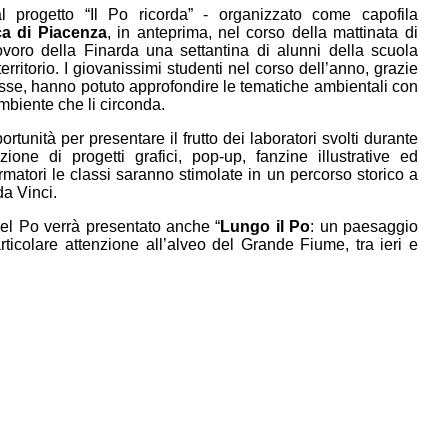
al progetto “Il Po ricorda” - organizzato come capofila
ca di Piacenza
, in anteprima, nel corso della mattinata di
ovoro della Finarda una settantina di alunni della scuola
ritorio. I giovanissimi studenti nel corso dell’anno, grazie
classe, hanno potuto approfondire le tematiche ambientali con
ambiente che li circonda.
ortunità per presentare il frutto dei laboratori svolti durante
ione di progetti grafici, pop-up, fanzine illustrative ed
rmatori le classi saranno stimolate in un percorso storico a
da Vinci.
del Po verrà presentato anche “
Lungo il Po
: un paesaggio
rticolare attenzione all’alveo del Grande Fiume, tra ieri e