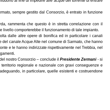
hiudono al fine di impedire alle acque del torrente di entrare
mato, sempre gestito dal Consorzio, è entrato in funzione
arda, rammenta che questo è in stretta correlazione con il
le livello comporterebbe il funzionamento di tale impianto.
olta dalle altre opere di bonifica ed in particolare i canali
 e del canale Acque Alte nel comune di Sarmato, che hanno
te e le hanno indirizzate rispettivamente nel Trebbia, nel
agamenti.
del nostro Consorzio – conclude il
Presidente Zermani
- si
l territorio regionale e nazionale con gravi conseguenze e
 adeguando, in particolare, quelle esistenti e costruendone