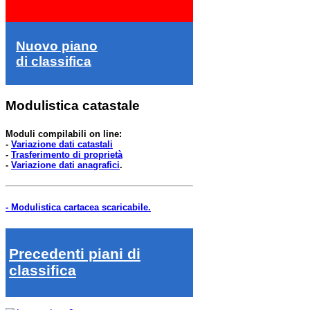
Nuovo piano
di classifica
Modulistica catastale
Moduli compilabili on line:
-
Variazione dati catastali
-
Trasferimento di proprietà
-
Variazione dati anagrafici
.
- Modulistica cartacea scaricabile.
Precedenti piani di
classifica