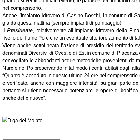
quando si verifica un tale evento, le paratoie dell’impianto si c
nel comprensorio.
Anche l’impianto idrovoro di Casino Boschi, in comune di Sar
già da questa mattina (sempre impianti di pompaggio).
Il
Presidente
, relativamente all’impianto idrovoro della Fin
livello del fiume Po e che un eventuale ulteriore aumento di ta
Viene anche sottolineata l’azione di presidio del territorio sv
denominati Diversivi di Ovest e di Est in comune di Piacenza
convogliato le abbondanti acque meteoriche provenienti da mon
Nure e nel Po preservando in tal modo i centri abitati dagli all
“Quanto è accaduto in queste ultime 24 ore nel comprensorio 
è verificato, anche con maggiore intensità, su gran parte de
pertanto si ritiene necessario potenziare le opere di bonifica
anche delle nuove”.