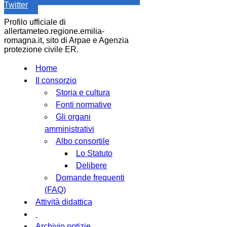
Twitter
Profilo ufficiale di
allertameteo.regione.emilia-
romagna.it, sito di Arpae e Agenzia
protezione civile ER.
Home
Il consorzio
Storia e cultura
Fonti normative
Gli organi
amministrativi
Albo consortile
Lo Statuto
Delibere
Domande frequenti
(FAQ)
Attività didattica
Archivio notizie