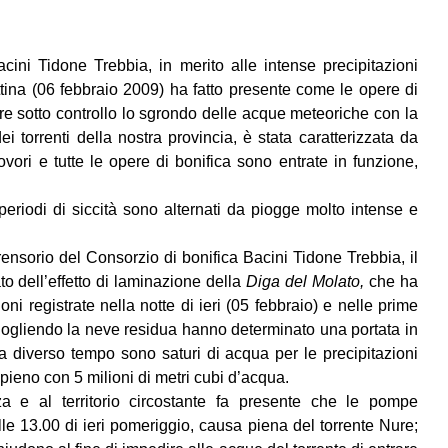
ini Tidone Trebbia, in merito alle intense precipitazioni
ttina (06 febbraio 2009) ha fatto presente come le opere di
e sotto controllo lo sgrondo delle acque meteoriche con
la
dei torrenti della nostra provincia, è stata caratterizzata da
rovori e tutte le opere di bonifica sono entrate in funzione,
.
eriodi di siccità sono alternati da piogge molto intense e
prensorio del Consorzio di bonifica Bacini Tidone Trebbia, il
to dell’effetto di laminazione della
Diga del Molato,
che ha
zioni registrate nella notte di ieri (05 febbraio) e nelle prime
ciogliendo la neve residua hanno determinato una portata in
a diverso tempo sono saturi di acqua per le precipitazioni
pieno con 5 milioni di metri cubi d’acqua.
za e al territorio circostante fa presente che le pompe
le 13.00 di ieri pomeriggio, causa piena del torrente Nure;