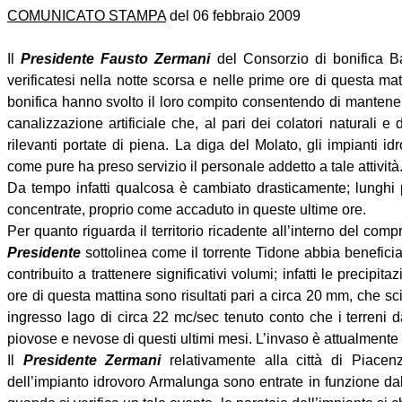
COMUNICATO STAMPA
del 06 febbraio 2009
Il
Presidente Fausto Zermani
del Consorzio di bonifica Bac
verificatesi nella notte scorsa e nelle prime ore di questa ma
bonifica hanno svolto il loro compito consentendo di
mantener
canalizzazione artificiale che, al pari dei colatori naturali e 
rilevanti portate di piena. La diga del Molato, gli impianti id
come pure ha preso servizio il personale addetto a tale attività
Da tempo infatti qualcosa è cambiato drasticamente; lunghi p
concentrate, proprio come accaduto in queste ultime ore.
Per quanto riguarda il territorio ricadente all’interno del com
Presidente
sottolinea come il torrente Tidone abbia beneficia
contribuito a trattenere significativi volumi; infatti le precipita
ore di questa mattina sono risultati pari a circa 20 mm, che s
ingresso lago di circa 22 mc/sec tenuto conto che i terreni d
piovose e nevose di questi ultimi mesi. L’invaso è attualmente 
Il
Presidente Zermani
relativamente alla città di Piacen
dell’impianto idrovoro Armalunga sono entrate in funzione dal