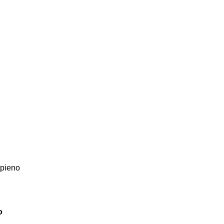
 pieno
o