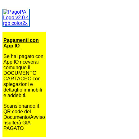
Pagamenti con
App IO
Se hai pagato con
App IO riceverai
comunque il
DOCUMENTO
CARTACEO con
spiegazioni e
dettaglio immobili
e addebiti.
Scansionando il
QR code del
Documento/Avviso
risulterà GIA
PAGATO