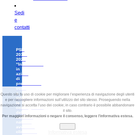
Sedi
e
contatti
PSR
2014-
2020
“Investimenti
in
azioni
di
prevenzione
volte
a
Questo sito fa uso di cookie per migliorare l’esperienza di navigazione degli utenti
ridurre
e per raccogliere informazioni sull’utilizzo del sito stesso. Proseguendo nella
le
navigazione si accetta l’uso dei cookie; in caso contrario è possibile abbandonare
conseguenze
il sito.
delle
Per maggiori informazioni o negare il consenso, leggere l'informativa estesa.
calamità
naturali,
Chiudi
avversità
climatiche
Informativa estesa