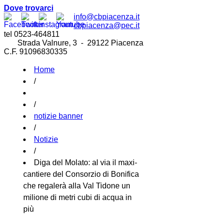
Dove trovarci
info@cbpiacenza.it
cbpiacenza@pec.it
tel 0523-464811
Strada Valnure, 3 - 29122 Piacenza
C.F. 91096830335
Home
/
/
notizie banner
/
Notizie
/
Diga del Molato: al via il maxi-
cantiere del Consorzio di Bonifica
che regalerà alla Val Tidone un
milione di metri cubi di acqua in
più