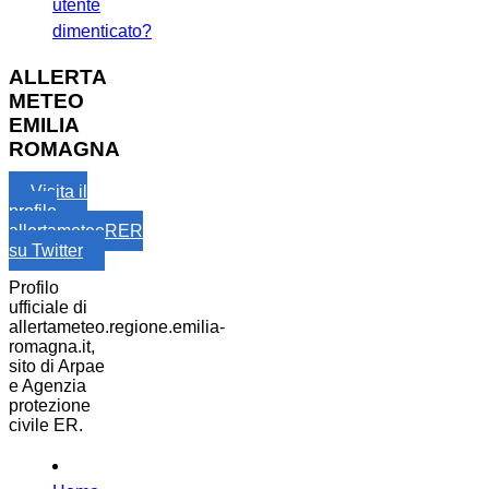
utente
dimenticato?
ALLERTA
METEO
EMILIA
ROMAGNA
Visita il
profilo
allertameteoRER
su Twitter
Profilo
ufficiale di
allertameteo.regione.emilia-
romagna.it,
sito di Arpae
e Agenzia
protezione
civile ER.