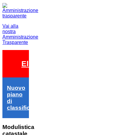
Vai alla
nostra
Amministrazione
Trasparente
Elezioni 2026
Nuovo
piano
di
classifica
Modulistica
catastale