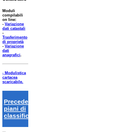
Moduli
compilabili
on line:
-
Variazione
dati catastali
-
Trasferimento
di proprietà
-
Variazione
dati
anagrafici
.
- Modulistica
cartacea
scaricabile.
Precedenti
piani di
classifica