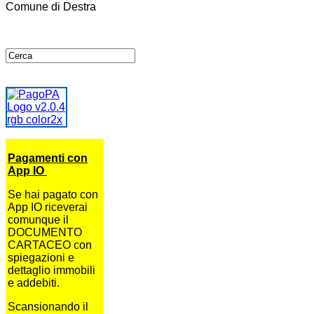
Comune di Destra
Pagamenti con
App IO
Se hai pagato con
App IO riceverai
comunque il
DOCUMENTO
CARTACEO con
spiegazioni e
dettaglio immobili
e addebiti.
Scansionando il