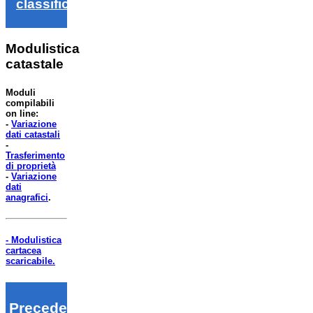
classifica
Modulistica
catastale
Moduli
compilabili
on line:
-
Variazione
dati catastali
-
Trasferimento
di proprietà
-
Variazione
dati
anagrafici
.
- Modulistica
cartacea
scaricabile.
Precedenti