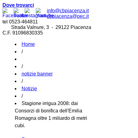
Dove trovarci
info@cbpiacenza.it
cbpiacenza@pec.it
tel 0523-464811
Strada Valnure, 3 - 29122 Piacenza
C.F. 91096830335
Home
/
/
notizie banner
/
Notizie
/
Stagione irrigua 2008: dai
Consorzi di bonifica dell'Emilia
Romagna oltre 1 miliardo di metri
cubi.