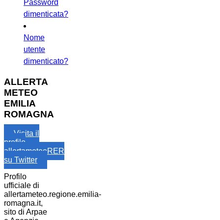
Password
dimenticata?
Nome
utente
dimenticato?
ALLERTA
METEO
EMILIA
ROMAGNA
Visita il
profilo
allertameteoRER
su Twitter
Profilo
ufficiale di
allertameteo.regione.emilia-
romagna.it,
sito di Arpae