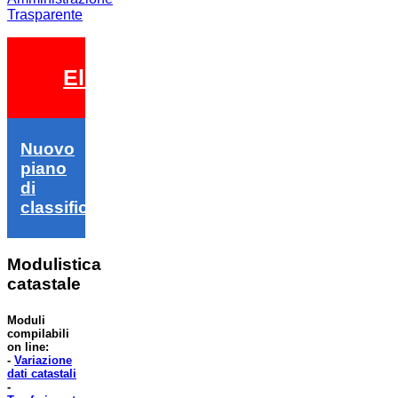
Trasparente
Elezioni 2026
Nuovo
piano
di
classifica
Modulistica
catastale
Moduli
compilabili
on line:
-
Variazione
dati catastali
-