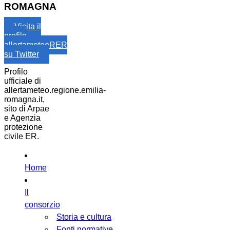
ROMAGNA
Visita il
profilo
allertameteoRER
su Twitter
Profilo
ufficiale di
allertameteo.regione.emilia-
romagna.it,
sito di Arpae
e Agenzia
protezione
civile ER.
Home
Il
consorzio
Storia e cultura
Fonti normative