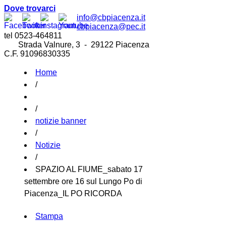
Dove trovarci
info@cbpiacenza.it
cbpiacenza@pec.it
tel 0523-464811
Strada Valnure, 3 - 29122 Piacenza
C.F. 91096830335
Home
/
/
notizie banner
/
Notizie
/
SPAZIO AL FIUME_sabato 17
settembre ore 16 sul Lungo Po di
Piacenza_IL PO RICORDA
Stampa