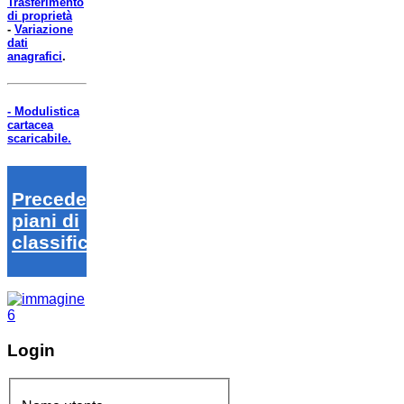
Trasferimento
di proprietà
-
Variazione
dati
anagrafici
.
- Modulistica
cartacea
scaricabile.
Precedenti
piani di
classifica
Login