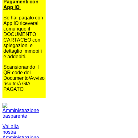
Pagamenti con
App IO
Se hai pagato con
App IO riceverai
comunque il
DOCUMENTO
CARTACEO con
spiegazioni e
dettaglio immobili
e addebiti.
Scansionando il
QR code del
Documento/Avviso
risulterà GIA
PAGATO
Vai alla
nostra
Amministrazione