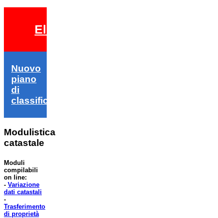
Elezioni 2026
Nuovo
piano
di
classifica
Modulistica
catastale
Moduli
compilabili
on line:
-
Variazione
dati catastali
-
Trasferimento
di proprietà