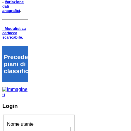
-
Variazione
dati
anagrafici
.
- Modulistica
cartacea
scaricabile.
Precedenti
piani di
classifica
Login
Nome utente