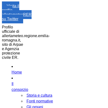
Visita il
profilo
allertameteoRER
su Twitter
Profilo
ufficiale di
allertameteo.regione.emilia-
romagna.it,
sito di Arpae
e Agenzia
protezione
civile ER.
Home
Il
consorzio
Storia e cultura
Fonti normative
Gli organi