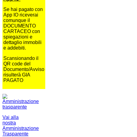
Se hai pagato con
App IO riceverai
comunque il
DOCUMENTO
CARTACEO con
spiegazioni e
dettaglio immobili
e addebiti.
Scansionando il
QR code del
Documento/Avviso
risulterà GIA
PAGATO
Vai alla
nostra
Amministrazione
Trasparente