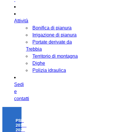
Attività
Bonifica di pianura
Irrigazione di pianura
Portate derivate da
Trebbia
Territorio di montagna
Dighe
Polizia idraulica
Sedi
e
contatti
PSR
2014-
2020