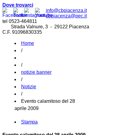
Dove trovarci
info@cbpiacenza.it
cbpiacenza@pec.it
tel 0523-464811
Strada Valnure, 3 - 29122 Piacenza
C.F. 91096830335
Home
/
/
notizie banner
/
Notizie
/
Evento calamitoso del 28
aprile 2009
Stampa
Evento calamitoso del 28 aprile 2009