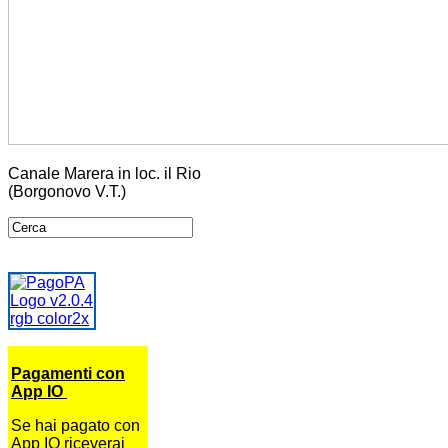
Canale Marera in loc. il Rio
(Borgonovo V.T.)
Pagamenti con
App IO
Se hai pagato con
App IO riceverai