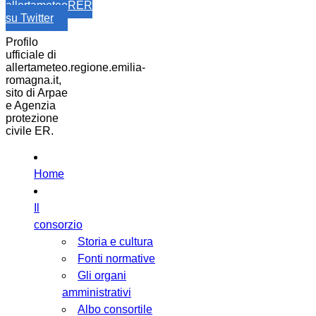
allertameteoRER
su Twitter
Profilo
ufficiale di
allertameteo.regione.emilia-
romagna.it,
sito di Arpae
e Agenzia
protezione
civile ER.
Home
Il
consorzio
Storia e cultura
Fonti normative
Gli organi
amministrativi
Albo consortile