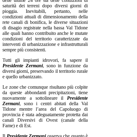
delle ultime 24 ore sia delle condizioni di
saturità dei terreni dopo diversi giorni di
pioggia. Inevitabili, pertanto, nelle
condizioni attuali di dimensionamento della
rete canali di bonifica, le diverse situazioni
di disagio registrate nella bassa Val Tidone
alle quali hanno contribuito anche le mutate
condizioni del territorio caratterizzate da
interventi di urbanizzazione e infrastrutturali
sempre più consistenti.
Tutti gli impianti idrovori, fa sapere il
Presidente Zermani
, sono in funzione da
diversi giorni, preservando il territorio rurale
e quello urbanizzato.
Le zone che comunque risultano più colpite
da queste abbondanti precipitazioni, tiene
nuovamente a sottolineare il
Presidente
Zermani
, sono i centri abitati della Val
Tidone mentre l’area del Capoluogo di
provincia è stata adeguatamente protetta dai
canali Diversivi di Ovest (canale della
Fame) e di Est.
Il
Presidente Zermani
osserva che quanto è