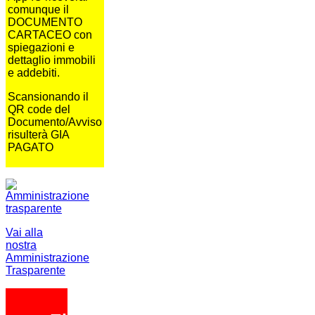
comunque il
DOCUMENTO
CARTACEO con
spiegazioni e
dettaglio immobili
e addebiti.
Scansionando il
QR code del
Documento/Avviso
risulterà GIA
PAGATO
Vai alla
nostra
Amministrazione
Trasparente