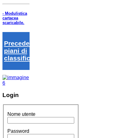
- Modulistica
cartacea
scaricabile.
Precedenti
piani di
classifica
Login
Nome utente
Password