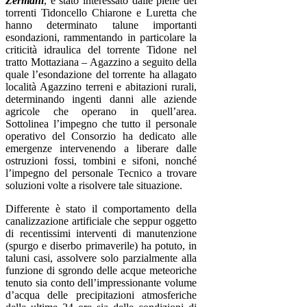
Zermani
, è stato interessato dalle piene dei
torrenti Tidoncello Chiarone e Luretta che
hanno determinato talune importanti
esondazioni, rammentando in particolare la
criticità idraulica del torrente Tidone nel
tratto Mottaziana – Agazzino a seguito della
quale l’esondazione del torrente ha allagato
località Agazzino terreni e abitazioni rurali,
determinando ingenti danni alle aziende
agricole che operano in quell’area.
Sottolinea l’impegno che tutto il personale
operativo del Consorzio ha dedicato alle
emergenze intervenendo a liberare dalle
ostruzioni fossi, tombini e sifoni, nonché
l’impegno del personale Tecnico a trovare
soluzioni volte a risolvere tale situazione.
Differente è stato il comportamento della
canalizzazione artificiale che seppur oggetto
di recentissimi interventi di manutenzione
(spurgo e diserbo primaverile) ha potuto, in
taluni casi, assolvere solo parzialmente alla
funzione di sgrondo delle acque meteoriche
tenuto sia conto dell’impressionante volume
d’acqua delle precipitazioni atmosferiche