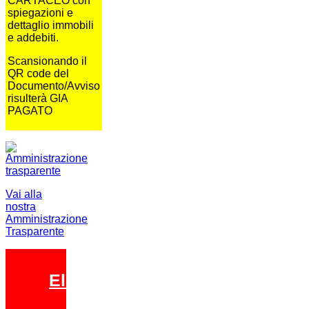
CARTACEO con
spiegazioni e
dettaglio immobili
e addebiti.
Scansionando il
QR code del
Documento/Avviso
risulterà GIA
PAGATO
Vai alla
nostra
Amministrazione
Trasparente
Elezioni 2026