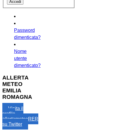
Password
dimenticata?
Nome
utente
dimenticato?
ALLERTA
METEO
EMILIA
ROMAGNA
Visita il
profilo
allertameteoRER
su Twitter