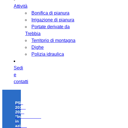
Attività
Bonifica di pianura
Irrigazione di pianura
Portate derivate da
Trebbia
Territorio di montagna
Dighe
Polizia idraulica
Sedi
e
contatti
PSR
2014-
2020
“Investimenti
in
azioni