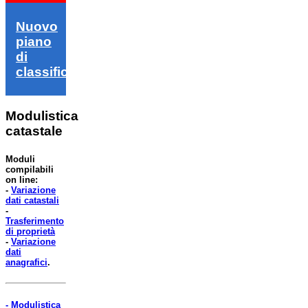
Nuovo
piano
di
classifica
Modulistica
catastale
Moduli
compilabili
on line:
-
Variazione
dati catastali
-
Trasferimento
di proprietà
-
Variazione
dati
anagrafici
.
- Modulistica