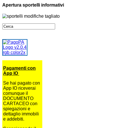
Apertura sportelli informativi
Pagamenti con
App IO
Se hai pagato con
App IO riceverai
comunque il
DOCUMENTO
CARTACEO con
spiegazioni e
dettaglio immobili
e addebiti.