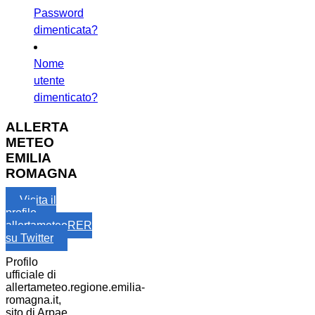
Password
dimenticata?
Nome
utente
dimenticato?
ALLERTA
METEO
EMILIA
ROMAGNA
Visita il
profilo
allertameteoRER
su Twitter
Profilo
ufficiale di
allertameteo.regione.emilia-
romagna.it,
sito di Arpae