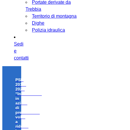
Portate derivate da
Trebbia
Territorio di montagna
Dighe
Polizia idraulica
Sedi
e
contatti
PSR
2014-
2020
“Investimenti
in
azioni
di
prevenzione
volte
a
ridurre