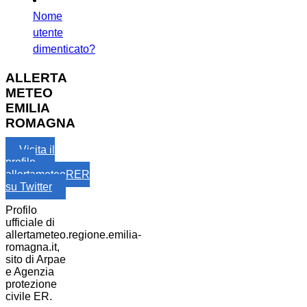
Nome
utente
dimenticato?
ALLERTA
METEO
EMILIA
ROMAGNA
Visita il
profilo
allertameteoRER
su Twitter
Profilo
ufficiale di
allertameteo.regione.emilia-
romagna.it,
sito di Arpae
e Agenzia
protezione
civile ER.