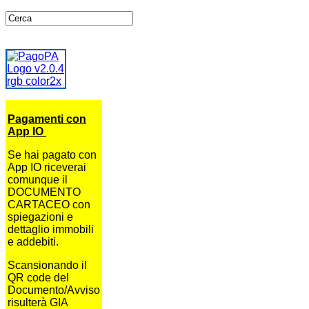
Pagamenti con
App IO
Se hai pagato con
App IO riceverai
comunque il
DOCUMENTO
CARTACEO con
spiegazioni e
dettaglio immobili
e addebiti.
Scansionando il
QR code del
Documento/Avviso
risulterà GIA