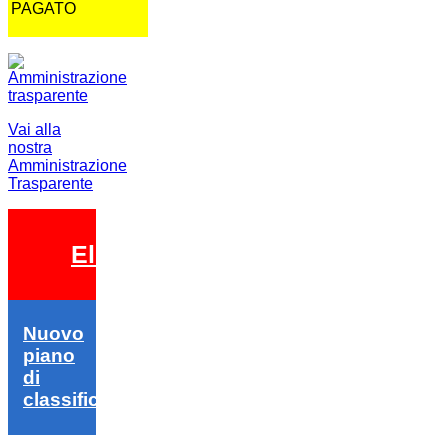
PAGATO
Vai alla
nostra
Amministrazione
Trasparente
Elezioni 2026
Nuovo
piano
di
classifica