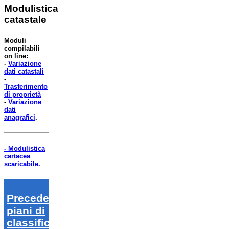
Modulistica
catastale
Moduli
compilabili
on line:
-
Variazione
dati catastali
-
Trasferimento
di proprietà
-
Variazione
dati
anagrafici
.
- Modulistica
cartacea
scaricabile.
Precedenti
piani di
classifica