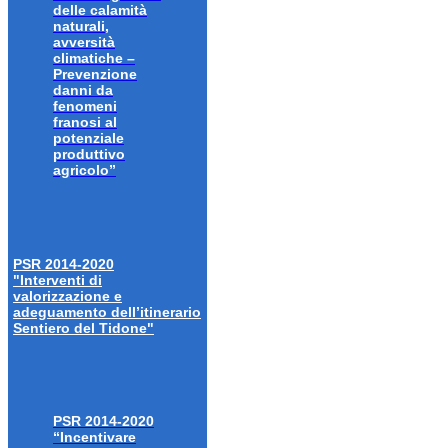
delle calamità
naturali,
avversità
climatiche –
Prevenzione
danni da
fenomeni
franosi al
potenziale
produttivo
agricolo”
PSR 2014-2020
"Interventi di
valorizzazione e
adeguamento dell’itinerario
Sentiero del Tidone"
PSR 2014-2020
“Incentivare