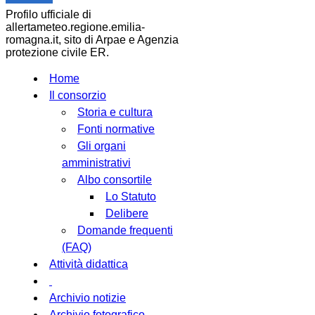
Profilo ufficiale di
allertameteo.regione.emilia-
romagna.it, sito di Arpae e Agenzia
protezione civile ER.
Home
Il consorzio
Storia e cultura
Fonti normative
Gli organi
amministrativi
Albo consortile
Lo Statuto
Delibere
Domande frequenti
(FAQ)
Attività didattica
Archivio notizie
Archivio fotografico