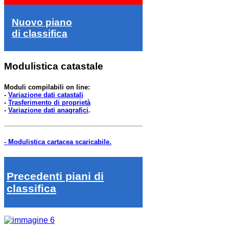
Nuovo piano
di classifica
Modulistica catastale
Moduli compilabili on line:
-
Variazione dati catastali
-
Trasferimento di proprietà
-
Variazione dati anagrafici
.
- Modulistica cartacea scaricabile.
Precedenti piani di
classifica