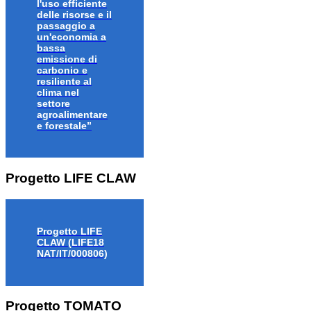
l'uso efficiente
delle risorse e il
passaggio a
un'economia a
bassa
emissione di
carbonio e
resiliente al
clima nel
settore
agroalimentare
e forestale”
Progetto LIFE CLAW
Progetto LIFE
CLAW (LIFE18
NAT/IT/000806)
Progetto TOMATO