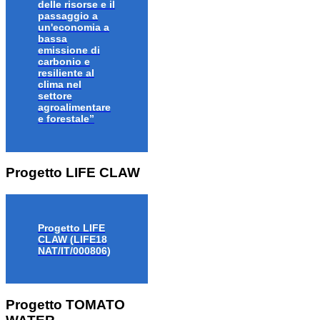
delle risorse e il
passaggio a
un'economia a
bassa
emissione di
carbonio e
resiliente al
clima nel
settore
agroalimentare
e forestale”
Progetto LIFE CLAW
Progetto LIFE
CLAW (LIFE18
NAT/IT/000806)
Progetto TOMATO