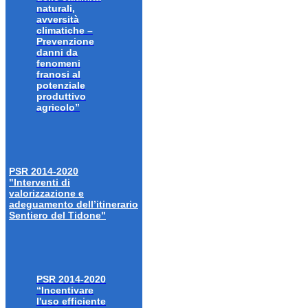
naturali,
avversità
climatiche –
Prevenzione
danni da
fenomeni
franosi al
potenziale
produttivo
agricolo”
PSR 2014-2020
"Interventi di
valorizzazione e
adeguamento dell’itinerario
Sentiero del Tidone"
PSR 2014-2020
“Incentivare
l'uso efficiente