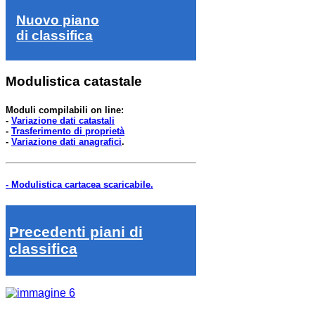
Nuovo piano
di classifica
Modulistica catastale
Moduli compilabili on line:
-
Variazione dati catastali
-
Trasferimento di proprietà
-
Variazione dati anagrafici
.
- Modulistica cartacea scaricabile.
Precedenti piani di
classifica