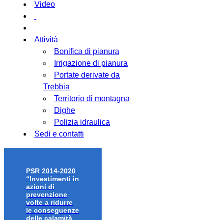
Video
Attività
Bonifica di pianura
Irrigazione di pianura
Portate derivate da
Trebbia
Territorio di montagna
Dighe
Polizia idraulica
Sedi e contatti
PSR 2014-2020
“Investimenti in
azioni di
prevenzione
volte a ridurre
le conseguenze
delle calamità