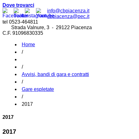
Dove trovarci
info@cbpiacenza.it
cbpiacenza@pec.it
tel 0523-464811
Strada Valnure, 3 - 29122 Piacenza
C.F. 91096830335
Home
/
/
Avvisi, bandi di gara e contratti
/
Gare espletate
/
2017
2017
2017