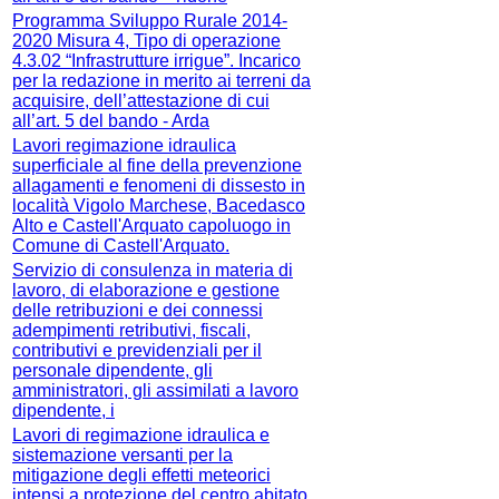
Programma Sviluppo Rurale 2014-
2020 Misura 4, Tipo di operazione
4.3.02 “Infrastrutture irrigue”. Incarico
per la redazione in merito ai terreni da
acquisire, dell’attestazione di cui
all’art. 5 del bando - Arda
Lavori regimazione idraulica
superficiale al fine della prevenzione
allagamenti e fenomeni di dissesto in
località Vigolo Marchese, Bacedasco
Alto e Castell'Arquato capoluogo in
Comune di Castell'Arquato.
Servizio di consulenza in materia di
lavoro, di elaborazione e gestione
delle retribuzioni e dei connessi
adempimenti retributivi, fiscali,
contributivi e previdenziali per il
personale dipendente, gli
amministratori, gli assimilati a lavoro
dipendente, i
Lavori di regimazione idraulica e
sistemazione versanti per la
mitigazione degli effetti meteorici
intensi a protezione del centro abitato