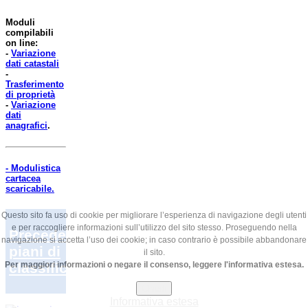
Moduli
compilabili
on line:
-
Variazione
dati catastali
-
Trasferimento
di proprietà
-
Variazione
dati
anagrafici
.
- Modulistica
cartacea
scaricabile.
Questo sito fa uso di cookie per migliorare l’esperienza di navigazione degli utenti
e per raccogliere informazioni sull’utilizzo del sito stesso. Proseguendo nella
Precedenti
navigazione si accetta l’uso dei cookie; in caso contrario è possibile abbandonare
piani di
il sito.
classifica
Per maggiori informazioni o negare il consenso, leggere l'informativa estesa.
Chiudi
Informativa estesa