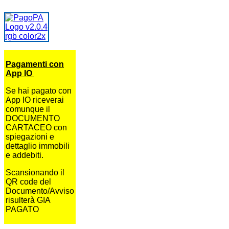
Pagamenti con
App IO
Se hai pagato con
App IO riceverai
comunque il
DOCUMENTO
CARTACEO con
spiegazioni e
dettaglio immobili
e addebiti.
Scansionando il
QR code del
Documento/Avviso
risulterà GIA
PAGATO