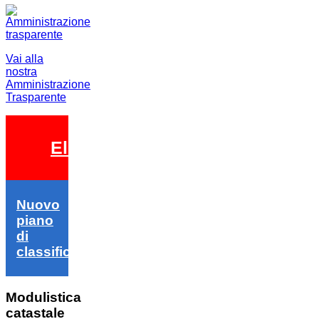
Vai alla
nostra
Amministrazione
Trasparente
Elezioni 2026
Nuovo
piano
di
classifica
Modulistica
catastale