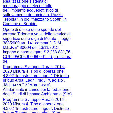
Realizzazione sistema di
monitoraggio e telecontrollo
dell’impianto acquedottistico di
sollevamento denominato “Pozzo
Trebbia”, in loc. “Mezzano Scotti”, in
Comune di Bobbio.
Opere di difesa delle sponde del
torrente Tidone a valle dello scarico di
superficie della diga di Molato - Tegge
388/2000 art. 141 comma 2. D.M.
M.E.F. n° 80604 del 13/11/2013.
Importo a base di gara € 2.233.881,76.
CUP I95C06000060001 - Riprofilatura
de
Programma Sviluppo Rurale 2014-
2020 Misura 4, Tipo di operazione
4.3.02 “Infrastrutture irrigue”. Distretto
irriguo Arda. Laghi irrigui “Caolzio”,
“Molinazzo” e “Moronasco”.
Affidamento incarico per la redazione
degli Studi di Impatto Ambientale (SIA)
Programma Sviluppo Rurale 2014-
2020 Misura 4, Tipo di operazione
4.3.02 “Infrastrutture irrigue”. Distretto