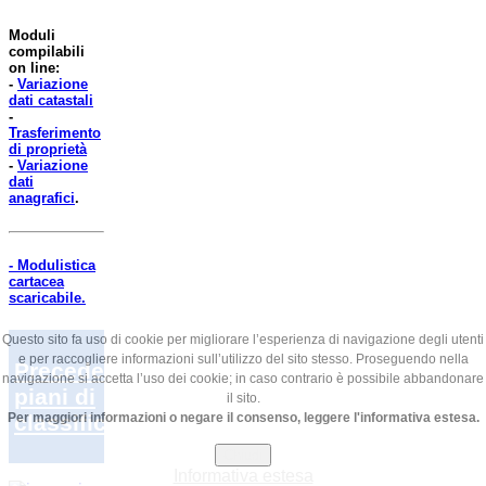
Moduli
compilabili
on line:
-
Variazione
dati catastali
-
Trasferimento
di proprietà
-
Variazione
dati
anagrafici
.
- Modulistica
cartacea
scaricabile.
Questo sito fa uso di cookie per migliorare l’esperienza di navigazione degli utenti
e per raccogliere informazioni sull’utilizzo del sito stesso. Proseguendo nella
Precedenti
navigazione si accetta l’uso dei cookie; in caso contrario è possibile abbandonare
piani di
il sito.
classifica
Per maggiori informazioni o negare il consenso, leggere l'informativa estesa.
Chiudi
Informativa estesa