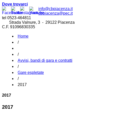
Dove trovarci
info@cbpiacenza.it
cbpiacenza@pec.it
tel 0523-464811
Strada Valnure, 3 - 29122 Piacenza
C.F. 91096830335
Home
/
/
Avvisi, bandi di gara e contratti
/
Gare espletate
/
2017
2017
2017