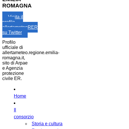
ROMAGNA
Visita il
profilo
allertameteoRER
su Twitter
Profilo
ufficiale di
allertameteo.regione.emilia-
romagna.it,
sito di Arpae
e Agenzia
protezione
civile ER.
Home
Il
consorzio
Storia e cultura