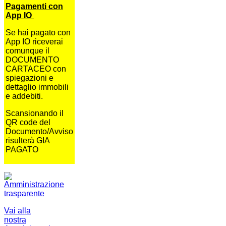
Pagamenti con
App IO
Se hai pagato con
App IO riceverai
comunque il
DOCUMENTO
CARTACEO con
spiegazioni e
dettaglio immobili
e addebiti.
Scansionando il
QR code del
Documento/Avviso
risulterà GIA
PAGATO
Vai alla
nostra