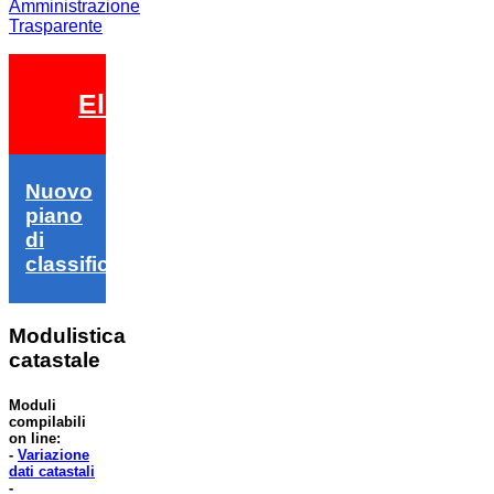
Amministrazione
Trasparente
Elezioni 2026
Nuovo
piano
di
classifica
Modulistica
catastale
Moduli
compilabili
on line:
-
Variazione
dati catastali
-