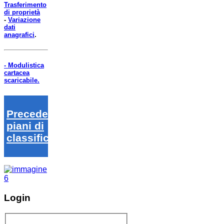
Trasferimento
di proprietà
-
Variazione
dati
anagrafici
.
- Modulistica
cartacea
scaricabile.
Precedenti
piani di
classifica
Login