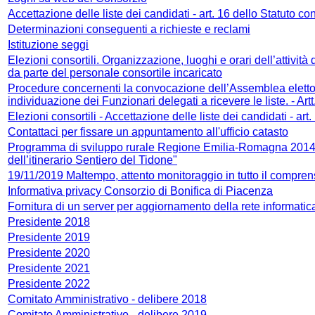
Accettazione delle liste dei candidati - art. 16 dello Statuto con
Determinazioni conseguenti a richieste e reclami
Istituzione seggi
Elezioni consortili. Organizzazione, luoghi e orari dell’attività
da parte del personale consortile incaricato
Procedure concernenti la convocazione dell’Assemblea elettora
individuazione dei Funzionari delegati a ricevere le liste. - Artt
Elezioni consortili - Accettazione delle liste dei candidati - art
Contattaci per fissare un appuntamento all'ufficio catasto
Programma di sviluppo rurale Regione Emilia-Romagna 2014-
dell’itinerario Sentiero del Tidone"
19/11/2019 Maltempo, attento monitoraggio in tutto il compren
Informativa privacy Consorzio di Bonifica di Piacenza
Fornitura di un server per aggiornamento della rete informatica
Presidente 2018
Presidente 2019
Presidente 2020
Presidente 2021
Presidente 2022
Comitato Amministrativo - delibere 2018
Comitato Amministrativo - delibere 2019