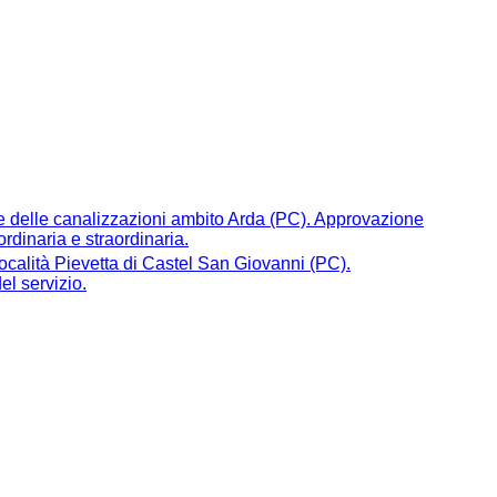
one delle canalizzazioni ambito Arda (PC). Approvazione
rdinaria e straordinaria.
ocalità Pievetta di Castel San Giovanni (PC).
el servizio.