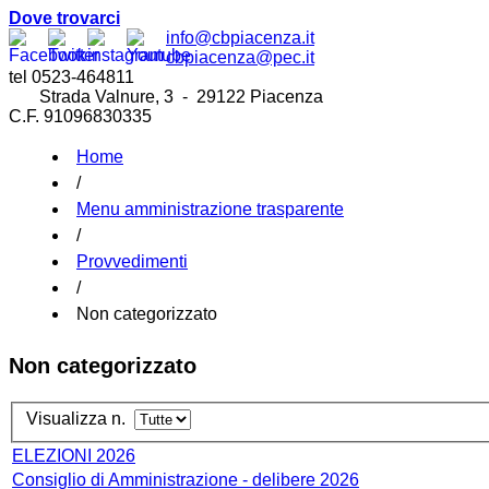
Dove trovarci
info@cbpiacenza.it
cbpiacenza@pec.it
tel 0523-464811
Strada Valnure, 3 - 29122 Piacenza
C.F. 91096830335
Home
/
Menu amministrazione trasparente
/
Provvedimenti
/
Non categorizzato
Non categorizzato
Visualizza n.
ELEZIONI 2026
Consiglio di Amministrazione - delibere 2026