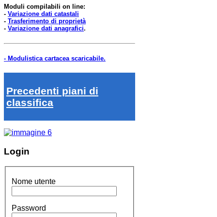
Moduli compilabili on line:
-
Variazione dati catastali
-
Trasferimento di proprietà
-
Variazione dati anagrafici
.
- Modulistica cartacea scaricabile.
Precedenti piani di
classifica
Login
Nome utente
Password