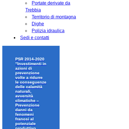
Portate derivate da
Trebbia
Territorio di montagna
Dighe
Polizia idraulica
Sedi e contatti
PSR 2014-2020
“Investimenti in
azioni di
prevenzione
volte a ridurre
le conseguenze
delle calamità
naturali,
avversità
climatiche –
Prevenzione
danni da
fenomeni
franosi al
potenziale
produttivo