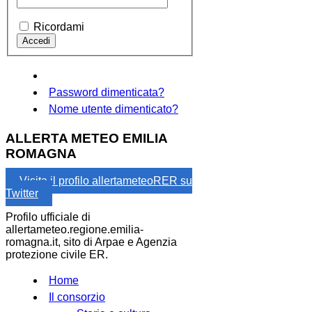
Ricordami
Password dimenticata?
Nome utente dimenticato?
ALLERTA METEO EMILIA
ROMAGNA
Visita il profilo allertameteoRER su
Twitter
Profilo ufficiale di
allertameteo.regione.emilia-
romagna.it, sito di Arpae e Agenzia
protezione civile ER.
Home
Il consorzio