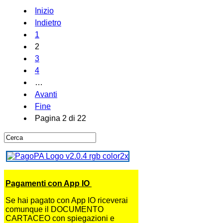
Inizio
Indietro
1
2
3
4
…
Avanti
Fine
Pagina 2 di 22
Pagamenti con App IO
Se hai pagato con App IO riceverai
comunque il DOCUMENTO
CARTACEO con spiegazioni e