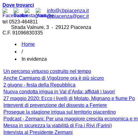
Dove trovarci
info@cbpiacenza.it
cbpiacenza@pec.it
tel 0523-464811
Strada Valnure, 3 - 29122 Piacenza
C.F. 91096830335
Home
/
In evidenza
Un percorso virtuoso costruito nel tempo
Anche Carmiano di Vigolzone ora è più sicuro
2 giugno - festa della Repubblica
Nuova condotta irrigua in Val d’Arda: affidati i lavori
27 maggio 2020: Ecco i livelli di Molato, Mignano e fiume Po
Interventi di prevenzione del dissesto a Ferriere
Prosegue la stagione irrigua sul territorio piacentino
Podcast - Zermani: Per una maggiore crescita economica e mi
Messa in sicurezza la viabilità di Fra i Rivi (Farini)
Intervista al Presidente Zermani