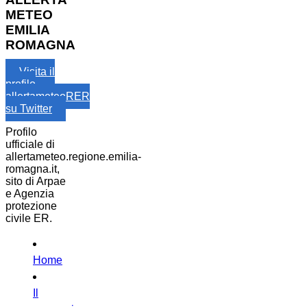
METEO
EMILIA
ROMAGNA
Visita il
profilo
allertameteoRER
su Twitter
Profilo
ufficiale di
allertameteo.regione.emilia-
romagna.it,
sito di Arpae
e Agenzia
protezione
civile ER.
Home
Il