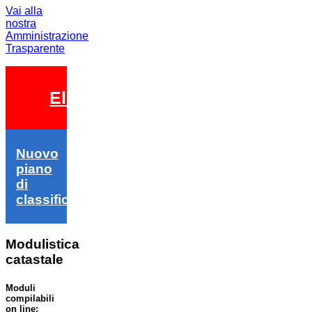
Vai alla
nostra
Amministrazione
Trasparente
Elezioni 2026
Nuovo
piano
di
classifica
Modulistica
catastale
Moduli
compilabili
on line: