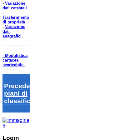
-
Variazione
dati catastali
-
Trasferimento
di proprietà
-
Variazione
dati
anagrafici
.
- Modulistica
cartacea
scaricabile.
Precedenti
piani di
classifica
Login