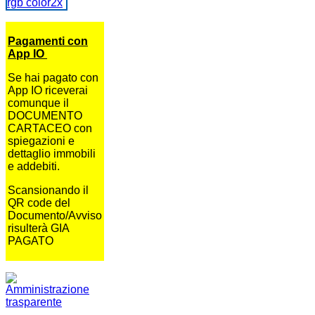
Pagamenti con
App IO
Se hai pagato con
App IO riceverai
comunque il
DOCUMENTO
CARTACEO con
spiegazioni e
dettaglio immobili
e addebiti.
Scansionando il
QR code del
Documento/Avviso
risulterà GIA
PAGATO