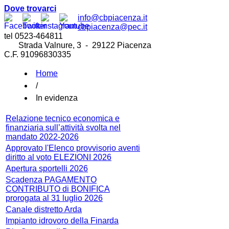
Dove trovarci
info@cbpiacenza.it
cbpiacenza@pec.it
tel 0523-464811
Strada Valnure, 3 - 29122 Piacenza
C.F. 91096830335
Home
/
In evidenza
Relazione tecnico economica e
finanziaria sull’attività svolta nel
mandato 2022-2026
Approvato l'Elenco provvisorio aventi
diritto al voto ELEZIONI 2026
Apertura sportelli 2026
Scadenza PAGAMENTO
CONTRIBUTO di BONIFICA
prorogata al 31 luglio 2026
Canale distretto Arda
Impianto idrovoro della Finarda