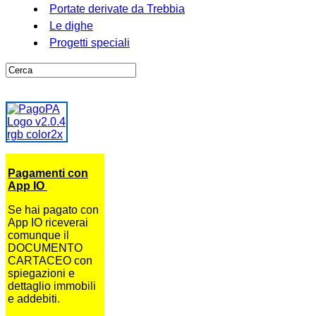
Portate derivate da Trebbia
Le dighe
Progetti speciali
Pagamenti con
App IO
Se hai pagato con
App IO riceverai
comunque il
DOCUMENTO
CARTACEO con
spiegazioni e
dettaglio immobili
e addebiti.