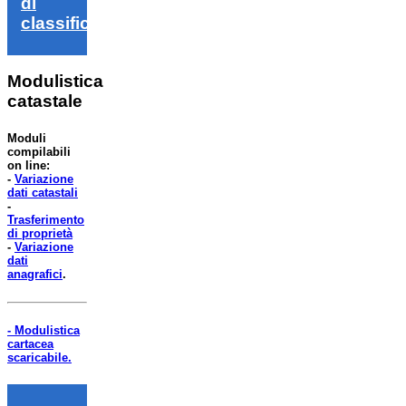
di
classifica
Modulistica
catastale
Moduli
compilabili
on line:
-
Variazione
dati catastali
-
Trasferimento
di proprietà
-
Variazione
dati
anagrafici
.
- Modulistica
cartacea
scaricabile.