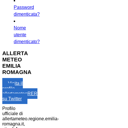
Password
dimenticata?
Nome
utente
dimenticato?
ALLERTA
METEO
EMILIA
ROMAGNA
Visita il
profilo
allertameteoRER
su Twitter
Profilo
ufficiale di
allertameteo.regione.emilia-
romagna.it,