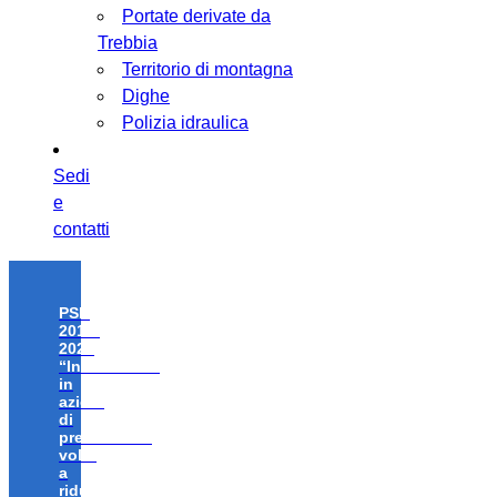
Portate derivate da
Trebbia
Territorio di montagna
Dighe
Polizia idraulica
Sedi
e
contatti
PSR
2014-
2020
“Investimenti
in
azioni
di
prevenzione
volte
a
ridurre