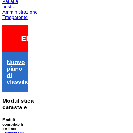
Vai alla
nostra
Amministrazione
Trasparente
Elezioni 2026
Nuovo
piano
di
classifica
Modulistica
catastale
Moduli
compilabili
on line: