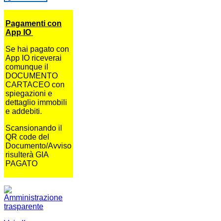
Pagamenti con
App IO
Se hai pagato con
App IO riceverai
comunque il
DOCUMENTO
CARTACEO con
spiegazioni e
dettaglio immobili
e addebiti.
Scansionando il
QR code del
Documento/Avviso
risulterà GIA
PAGATO