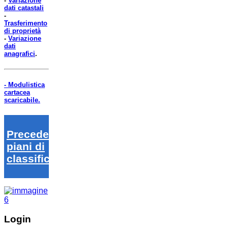
-
Variazione
dati catastali
-
Trasferimento
di proprietà
-
Variazione
dati
anagrafici
.
- Modulistica
cartacea
scaricabile.
Precedenti
piani di
classifica
Login