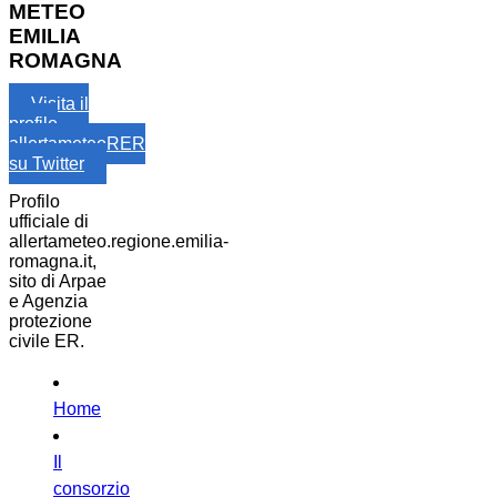
METEO
EMILIA
ROMAGNA
Visita il
profilo
allertameteoRER
su Twitter
Profilo
ufficiale di
allertameteo.regione.emilia-
romagna.it,
sito di Arpae
e Agenzia
protezione
civile ER.
Home
Il
consorzio