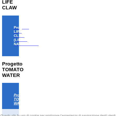
LIFE
CLAW
Progetto
LIFE
CLAW
(LIFE18
NAT/IT/000806)
Progetto
TOMATO
WATER
Progetto
TOMATO
WATER
Questo sito fa uso di cookie per migliorare l’esperienza di navigazione degli utenti