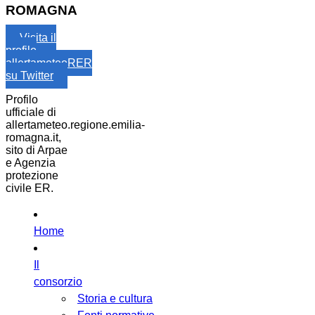
ROMAGNA
Visita il
profilo
allertameteoRER
su Twitter
Profilo
ufficiale di
allertameteo.regione.emilia-
romagna.it,
sito di Arpae
e Agenzia
protezione
civile ER.
Home
Il
consorzio
Storia e cultura