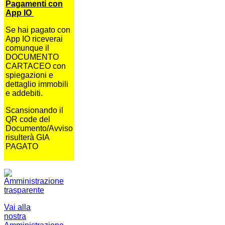
Pagamenti con
App IO
Se hai pagato con
App IO riceverai
comunque il
DOCUMENTO
CARTACEO con
spiegazioni e
dettaglio immobili
e addebiti.
Scansionando il
QR code del
Documento/Avviso
risulterà GIA
PAGATO
Vai alla
nostra