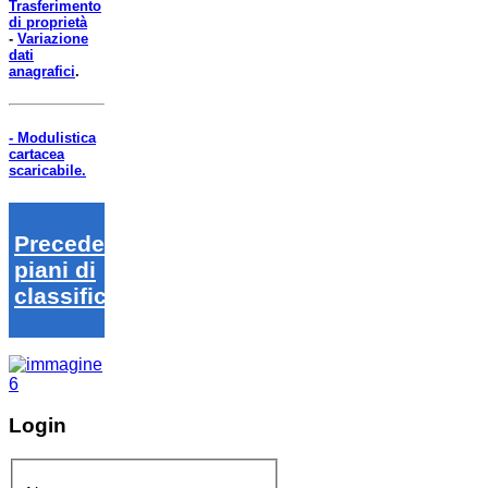
Trasferimento
di proprietà
-
Variazione
dati
anagrafici
.
- Modulistica
cartacea
scaricabile.
Precedenti
piani di
classifica
Login