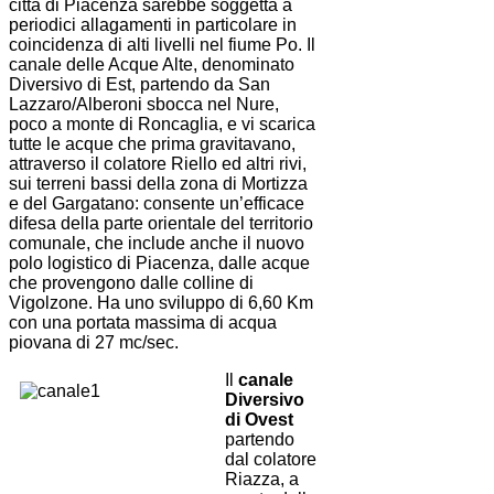
città di Piacenza sarebbe soggetta a
periodici allagamenti in particolare in
coincidenza di alti livelli nel fiume Po. Il
canale delle Acque Alte, denominato
Diversivo di Est, partendo da San
Lazzaro/Alberoni sbocca nel Nure,
poco a monte di Roncaglia, e vi scarica
tutte le acque che prima gravitavano,
attraverso il colatore Riello ed altri rivi,
sui terreni bassi della zona di Mortizza
e del Gargatano: consente un’efficace
difesa della parte orientale del territorio
comunale, che include anche il nuovo
polo logistico di Piacenza, dalle acque
che provengono dalle colline di
Vigolzone. Ha uno sviluppo di 6,60 Km
con una portata massima di acqua
piovana di 27 mc/sec.
Il
canale
Diversivo
di Ovest
partendo
dal colatore
Riazza, a