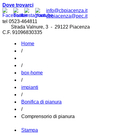
Dove trovarci
info@cbpiacenza.it
cbpiacenza@pec.it
tel 0523-464811
Strada Valnure, 3 - 29122 Piacenza
C.F. 91096830335
Home
/
/
box-home
/
impianti
/
Bonifica di pianura
/
Comprensorio di pianura
Stampa