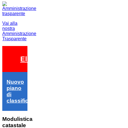
Vai alla
nostra
Amministrazione
Trasparente
Elezioni 2026
Nuovo
piano
di
classifica
Modulistica
catastale