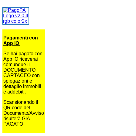
Pagamenti con
App IO
Se hai pagato con
App IO riceverai
comunque il
DOCUMENTO
CARTACEO con
spiegazioni e
dettaglio immobili
e addebiti.
Scansionando il
QR code del
Documento/Avviso
risulterà GIA
PAGATO