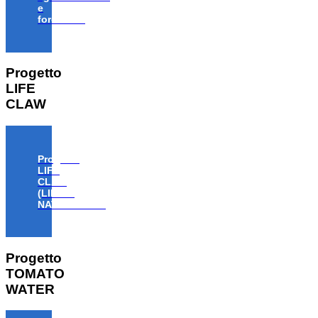
e
forestale”
Progetto
LIFE
CLAW
Progetto
LIFE
CLAW
(LIFE18
NAT/IT/000806)
Progetto
TOMATO
WATER