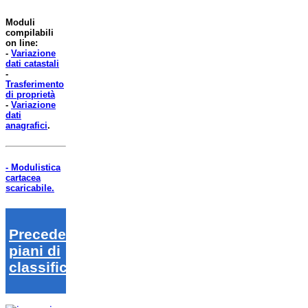
Moduli
compilabili
on line:
-
Variazione
dati catastali
-
Trasferimento
di proprietà
-
Variazione
dati
anagrafici
.
- Modulistica
cartacea
scaricabile.
Precedenti
piani di
classifica