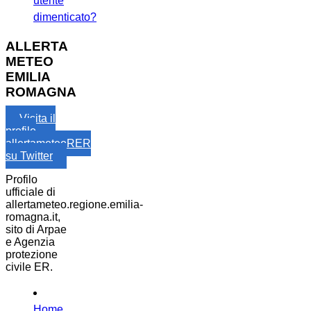
utente
dimenticato?
ALLERTA
METEO
EMILIA
ROMAGNA
Visita il
profilo
allertameteoRER
su Twitter
Profilo
ufficiale di
allertameteo.regione.emilia-
romagna.it,
sito di Arpae
e Agenzia
protezione
civile ER.
Home