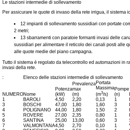
Le stazioni intermedie di sollevamento
Per assicurare le quote di invaso della rete irrigua, il sistema
12 impianti di sollevamento sussidiari con portate co
2 metri;
13 sbarramenti con paratoie formanti invasi delle cana
sussidiari per alimentare il reticolo dei canali posti alle 
alle quote medie del piano campagna.
Tutto il sistema è regolato da telecontrollo ed automazioni in rag
invasi della rete.
:
Elenco delle stazioni intermedie di sollevamento
Portata
Prevalenza
Massima
Potenza
max
Pompe
3
NUMERO
Nome
(kW)
(m)
(n)
(m
/s)
1
BAROLI
4,50
2,20
0,13
1
3
BOSCHI
47,00
1,80
1,60
3
4
POLIGNANO
44,00
1,80
1,50
2
5
ROVERE
27,00
2,35
0,80
1
6
SANTINA
25,00
13,00
0,60
3
7
VALMONTANA
4,50
2,70
0,10
1