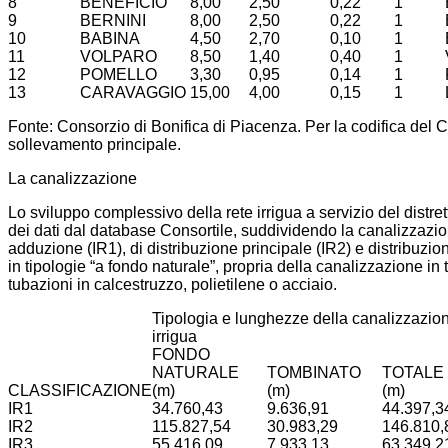
8
BENEFICIO
8,00
2,50
0,22
1
9
BERNINI
8,00
2,50
0,22
1
10
BABINA
4,50
2,70
0,10
1
11
VOLPARO
8,50
1,40
0,40
1
12
POMELLO
3,30
0,95
0,14
1
13
CARAVAGGIO
15,00
4,00
0,15
1
Fonte: Consorzio di Bonifica di Piacenza. Per la codifica del Co
sollevamento principale.
La canalizzazione
Lo sviluppo complessivo della rete irrigua a servizio del distret
dei dati dal database Consortile, suddividendo la canalizzazioni 
adduzione (IR1), di distribuzione principale (IR2) e distribuzio
in tipologie “a fondo naturale”, propria della canalizzazione in 
tubazioni in calcestruzzo, polietilene o acciaio.
Tipologia e lunghezze della canalizzazio
irrigua
FONDO
NATURALE
TOMBINATO
TOTALE
CLASSIFICAZIONE
(m)
(m)
(m)
IR1
34.760,43
9.636,91
44.397,3
IR2
115.827,54
30.983,29
146.810,
IR3
55.416,09
7.933,13
63.349,2