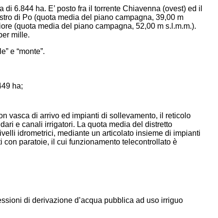
a di 6.844 ha. E’ posto fra il torrente Chiavenna (ovest) ed il
maestro di Po (quota media del piano campagna, 39,00 m
giore (quota media del piano campagna, 52,00 m s.l.m.m.).
er mille.
e” e “monte”.
.449 ha;
vasca di arrivo ed impianti di sollevamento, il reticolo
dari e canali irrigatori. La quota media del distretto
velli idrometrici, mediante un articolato insieme di impianti
i con paratoie, il cui funzionamento telecontrollato è
ncessioni di derivazione d’acqua pubblica ad uso irriguo