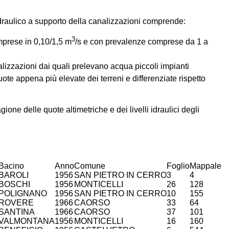
 idraulico a supporto della canalizzazioni comprende:
3
mprese in 0,10/1,5 m
/s e con prevalenze comprese da 1 a
lizzazioni dai quali prelevano acqua piccoli impianti
quote appena più elevate dei terreni e differenziate rispetto
ione delle quote altimetriche e dei livelli idraulici degli
Bacino
Anno
Comune
Foglio
Mappale
BAROLI
1956
SAN PIETRO IN CERRO
3
4
BOSCHI
1956
MONTICELLI
26
128
POLIGNANO
1956
SAN PIETRO IN CERRO
10
155
ROVERE
1966
CAORSO
33
64
SANTINA
1966
CAORSO
37
101
VALMONTANA
1956
MONTICELLI
16
160