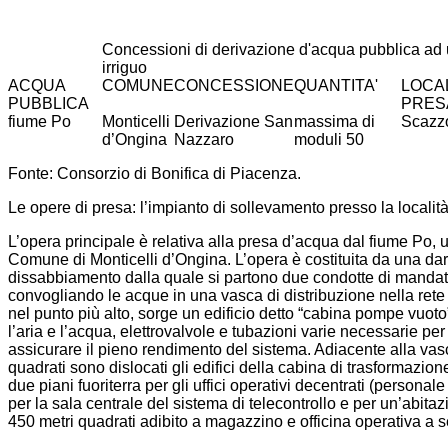
Concessioni di derivazione d'acqua pubblica ad
irriguo
ACQUA
COMUNE
CONCESSIONE
QUANTITA'
LOCAL
PUBBLICA
PRES
fiume Po
Monticelli
Derivazione San
massima di
Scazz
d’Ongina
Nazzaro
moduli 50
Fonte: Consorzio di Bonifica di Piacenza.
Le opere di presa: l’impianto di sollevamento presso la locali
L’opera principale è relativa alla presa d’acqua dal fiume Po,
Comune di Monticelli d’Ongina. L’opera è costituita da una dar
dissabbiamento dalla quale si partono due condotte di mandat
convogliando le acque in una vasca di distribuzione nella rete
nel punto più alto, sorge un edificio detto “cabina pompe vuot
l’aria e l’acqua, elettrovalvole e tubazioni varie necessarie pe
assicurare il pieno rendimento del sistema. Adiacente alla vasc
quadrati sono dislocati gli edifici della cabina di trasformazion
due piani fuoriterra per gli uffici operativi decentrati (personal
per la sala centrale del sistema di telecontrollo e per un’abita
450 metri quadrati adibito a magazzino e officina operativa a se