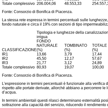
Totale complessivo
206.004,06
48.553,33
254.557,
Fonte: Consorzio di Bonifica di Piacenza.
La stessa rete espressa in termini percentuali sulle lunghezze,
fondo naturale e circa il 19% con sezioni di tipo impermeabiliz
Tipologia e lunghezze della canalizzazio
irrigua
FONDO
NATURALE
TOMBINATO
TOTALE
CLASSIFICAZIONE
(%)
(%)
(%)
IR1
13,66
3,79
17,44
IR2
45,50
12,17
57,67
IR3
21,77
3,12
24,89
Totale complessivo
80,93
19,07
100,00
Fonte: Consorzio di Bonifica di Piacenza.
L’espressione in termini percentuali è funzionale alla verifica d
rispetto alle portate derivate, allorché abbiano a percorrere le 
d’acqua.
In termini ambientali questi rilasci determinano esternalità posit
sottrazione alla capacità del servizio, riducendo il rendimento d