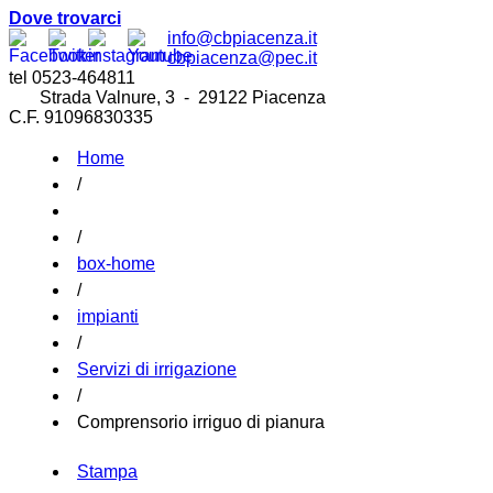
Dove trovarci
info@cbpiacenza.it
cbpiacenza@pec.it
tel 0523-464811
Strada Valnure, 3 - 29122 Piacenza
C.F. 91096830335
Home
/
/
box-home
/
impianti
/
Servizi di irrigazione
/
Comprensorio irriguo di pianura
Stampa