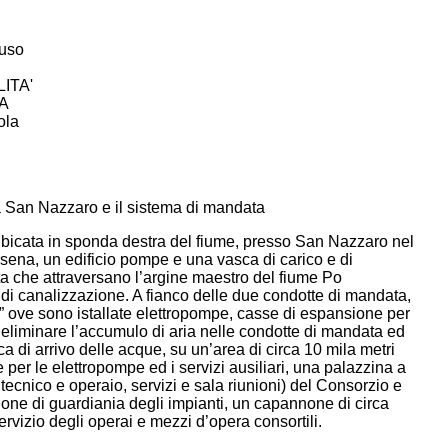
 uso
ITA'
A
ola
tà San Nazzaro e il sistema di mandata
 ubicata in sponda destra del fiume, presso San Nazzaro nel
sena, un edificio pompe e una vasca di carico e di
a che attraversano l’argine maestro del fiume Po
 di canalizzazione. A fianco delle due condotte di mandata,
o” ove sono istallate elettropompe, casse di espansione per
r eliminare l’accumulo di aria nelle condotte di mandata ed
a di arrivo delle acque, su un’area di circa 10 mila metri
e per le elettropompe ed i servizi ausiliari, una palazzina a
e tecnico e operaio, servizi e sala riunioni) del Consorzio e
zione di guardiania degli impianti, un capannone di circa
rvizio degli operai e mezzi d’opera consortili.