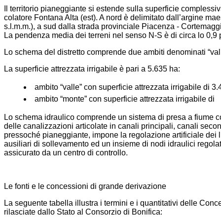
Il territorio pianeggiante si estende sulla superficie complessiv
colatore Fontana Alta (est). A nord è delimitato dall’argine 
s.l.m.m.), a sud dalla strada provinciale Piacenza - Cortemag
La pendenza media dei terreni nel senso N-S è di circa lo 0,9 p
Lo schema del distretto comprende due ambiti denominati “vall
La superficie attrezzata irrigabile è pari a 5.635 ha:
ambito “valle” con superficie attrezzata irrigabile di 3
ambito “monte” con superficie attrezzata irrigabile di
Lo schema idraulico comprende un sistema di presa a fiume con 
delle canalizzazioni articolate in canali principali, canali secon
pressoché pianeggiante, impone la regolazione artificiale dei li
ausiliari di sollevamento ed un insieme di nodi idraulici regolat
assicurato da un centro di controllo.
Le fonti e le concessioni di grande derivazione
La seguente tabella illustra i termini e i quantitativi delle Co
rilasciate dallo Stato al Consorzio di Bonifica: