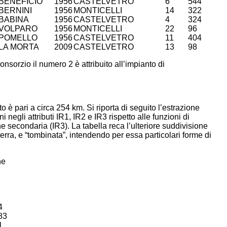
BENEFICIO
1956
CASTELVETRO
6
544
BERNINI
1956
MONTICELLI
14
322
BABINA
1956
CASTELVETRO
4
324
VOLPARO
1956
MONTICELLI
22
96
POMELLO
1956
CASTELVETRO
11
404
LA MORTA
2009
CASTELVETRO
13
98
nsorzio il numero 2 è attribuito all’impianto di
to è pari a circa 254 km. Si riporta di seguito l’estrazione
negli attributi IR1, IR2 e IR3 rispetto alle funzioni di
ne secondaria (IR3). La tabella reca l’ulteriore suddivisione
terra, e “tombinata”, intendendo per essa particolari forme di
ne
4
83
1